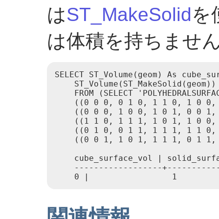
は
ST_MakeSolid
を
は体積を持ちませ
SELECT ST_Volume(geom) As cube_sur
    ST_Volume(ST_MakeSolid(geom)) 
    FROM (SELECT 'POLYHEDRALSURFAC
    ((0 0 0, 0 1 0, 1 1 0, 1 0 0, 
    ((0 0 0, 1 0 0, 1 0 1, 0 0 1, 
    ((1 1 0, 1 1 1, 1 0 1, 1 0 0, 
    ((0 1 0, 0 1 1, 1 1 1, 1 1 0, 
    ((0 0 1, 1 0 1, 1 1 1, 0 1 1, 
    cube_surface_vol | solid_surfa
    ------------------+-----------
関連情報