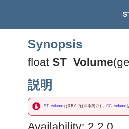
S
Synopsis
float
ST_Volume
(
g
説明
ST_Volume
は3.5.0では非推奨です。
CG_Volume
Availability: 2.2.0