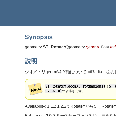
Synopsis
geometry
ST_RotateY
(
geometry
geomA
, float
ro
説明
ジオメトリgeomAをY軸についてrotRadians
ST_RotateY(geomA, rotRadians)
ST_
は
0, 0, 0)
の省略形です。
Availability: 1.1.2 1.2.2でRotateYからST
Enhanced: 2.0.0 多面体サーフェス対応、三