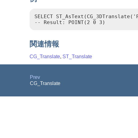
SELECT ST_AsText(CG_3DTranslate('P
-- Result: POINT(2 0 3)
関連情報
CG_Translate
,
ST_Translate
Prev
CG_Translate