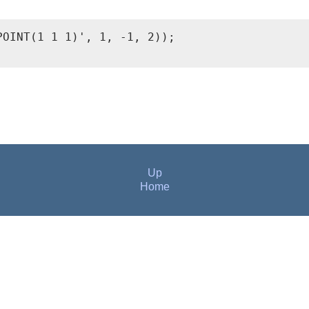
OINT(1 1 1)', 1, -1, 2));

Up
Home