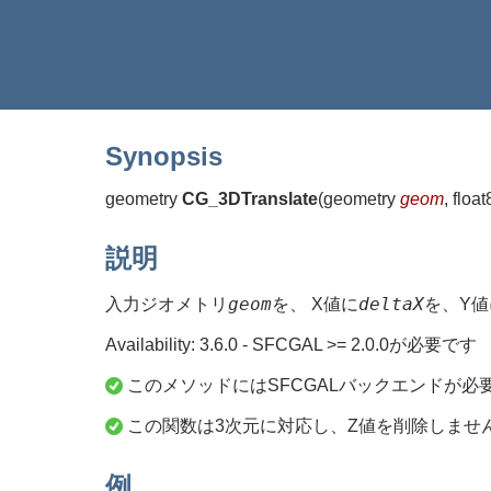
Synopsis
geometry
CG_3DTranslate
(
geometry
geom
, floa
説明
geom
deltaX
入力ジオメトリ
を、 X値に
を、Y値
Availability: 3.6.0 - SFCGAL >= 2.0.0が必要です
このメソッドにはSFCGALバックエンドが必
この関数は3次元に対応し、Z値を削除しませ
例