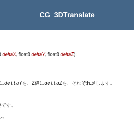
CG_3DTranslate
t8
deltaX
, float8
deltaY
, float8
deltaZ
)
;
deltaY
deltaZ
に
を、Z値に
を、それぞれ足します。
要です。
ん。