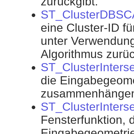
zurückgibt.
ST_ClusterDBS
eine Cluster-ID f
unter Verwendun
Algorithmus zurüc
ST_ClusterInterse
die Eingabegeome
zusammenhängend
ST_ClusterInters
Fensterfunktion, d
Eingabegeometrie