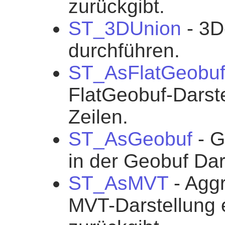
zurückgibt.
ST_3DUnion
- 3D
durchführen.
ST_AsFlatGeobu
FlatGeobuf-Darste
Zeilen.
ST_AsGeobuf
- G
in der Geobuf Dar
ST_AsMVT
- Aggr
MVT-Darstellung 