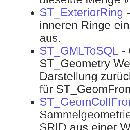
ST_ExteriorRing
-
inneren Ringe ei
aus.
ST_GMLToSQL
- 
ST_Geometry Wer
Darstellung zurüc
für ST_GeomFr
ST_GeomCollFro
Sammelgeometrie
SRID aus einer W