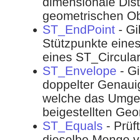
dimensionale Dis
geometrischen Obj
ST_EndPoint
- Gi
Stützpunkte eine
eines ST_Circular
ST_Envelope
- Gi
doppelter Genauig
welche das Umge
beigestellten Geom
ST_Equals
- Prüf
dieselbe Menge v