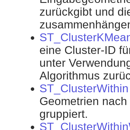
zurückgibt und d
zusammenhängend
ST_ClusterKMea
eine Cluster-ID f
unter Verwendun
Algorithmus zurüc
ST_ClusterWithin
Geometrien nach
gruppiert.
ST_ClusterWithi