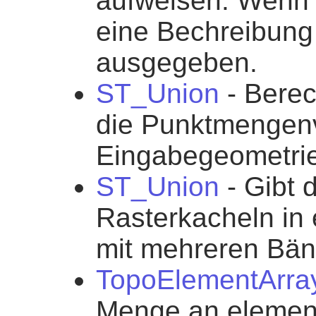
aufweisen. Wenn 
eine Bechreibung
ausgegeben.
ST_Union
- Berec
die Punktmengenv
Eingabegeometrien
ST_Union
- Gibt 
Rasterkacheln in
mit mehreren Bän
TopoElementArra
Menge an element