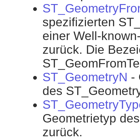
ST_GeometryFro
spezifizierten S
einer Well-known
zurück. Die Bezeic
ST_GeomFromTe
ST_GeometryN
- 
des ST_Geometry
ST_GeometryTyp
Geometrietyp de
zurück.