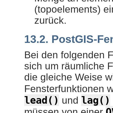
(topoelements) e
zurück.
13.2. PostGIS-Fe
Bei den folgenden F
sich um räumliche F
die gleiche Weise 
Fensterfunktionen 
lead()
lag()
und
O
müssen von einer