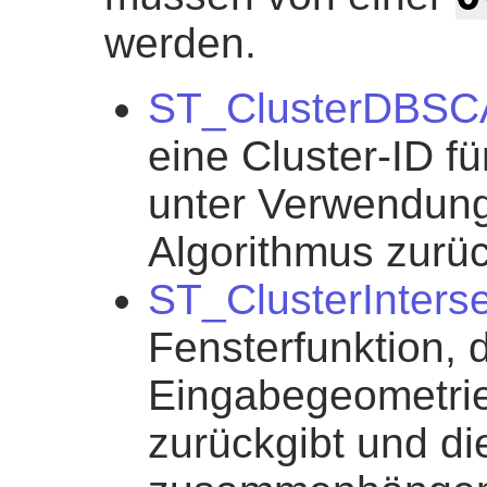
werden.
ST_ClusterDBS
eine Cluster-ID f
unter Verwendun
Algorithmus zurüc
ST_ClusterInters
Fensterfunktion, d
Eingabegeometrie
zurückgibt und d