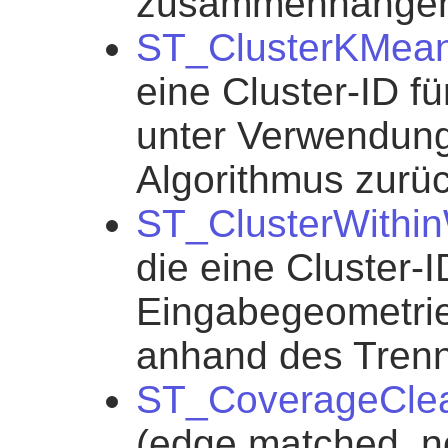
zusammenhängend
ST_ClusterKMea
eine Cluster-ID f
unter Verwendun
Algorithmus zurüc
ST_ClusterWithi
die eine Cluster-I
Eingabegeometrie 
anhand des Tren
ST_CoverageCle
(edge matched, n