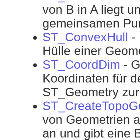
von B in A liegt 
gemeinsamen Pu
ST_ConvexHull
-
Hülle einer Geome
ST_CoordDim
- G
Koordinaten für 
ST_Geometry zur
ST_CreateTopoG
von Geometrien a
an und gibt eine