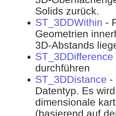
Solids zurück.
ST_3DDWithin
- 
Geometrien inner
3D-Abstands lieg
ST_3DDifference
durchführen
ST_3DDistance
-
Datentyp. Es wird
dimensionale kar
(basierend auf d