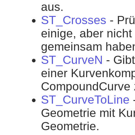
aus.
ST_Crosses
- Prü
einige, aber nicht
gemeinsam habe
ST_CurveN
- Gib
einer Kurvenkomp
CompoundCurve z
ST_CurveToLine
-
Geometrie mit Kur
Geometrie.