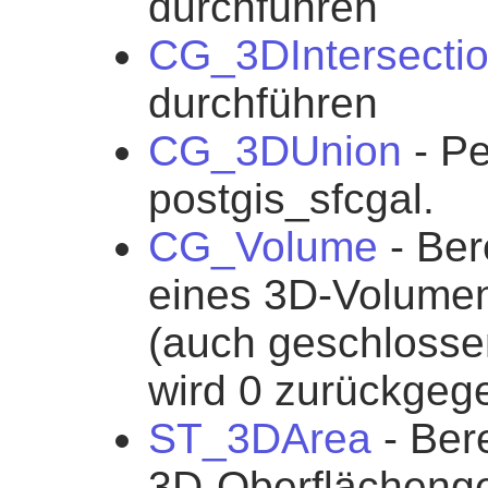
durchführen
CG_3DIntersecti
durchführen
CG_3DUnion
- Pe
postgis_sfcgal.
CG_Volume
- Ber
eines 3D-Volume
(auch geschlosse
wird 0 zurückgeg
ST_3DArea
- Ber
3D-Oberflächengeo