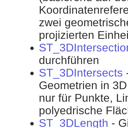
Koordinatenrefer
zwei geometrisch
projizierten Einh
ST_3DIntersectio
durchführen
ST_3DIntersects
-
Geometrien in 3D
nur für Punkte, L
polyedrische Fläc
ST_3DLength
- G