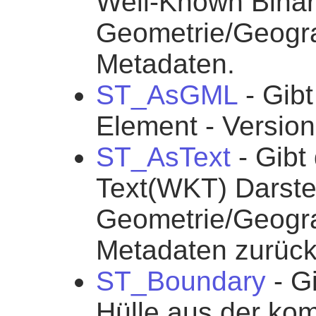
Well-Known Binar
Geometrie/Geogra
Metadaten.
ST_AsGML
- Gibt
Element - Version
ST_AsText
- Gibt
Text(WKT) Darste
Geometrie/Geogr
Metadaten zurück
ST_Boundary
- G
Hülle aus der ko