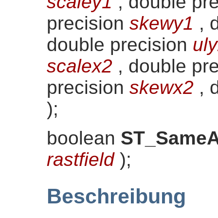
scaley1
, double pr
precision
skewy1
, 
double precision
ul
scalex2
, double pr
precision
skewx2
, 
)
;
boolean
ST_SameA
rastfield
)
;
Beschreibung