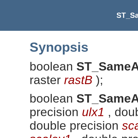
ST_Sa
Synopsis
boolean
ST_SameA
raster
rastB
)
;
boolean
ST_SameA
precision
ulx1
, dou
double precision
sc