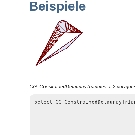
Beispiele
CG_ConstrainedDelaunayTriangles of 2 polygon
select CG_ConstrainedDelaunayTrian
                                  
                                 
                                 
                                  
                                  