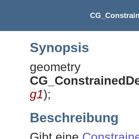
CG_Constrain
Synopsis
geometry
CG_ConstrainedDe
g1
)
;
Beschreibung
Gibt eine
Constrain