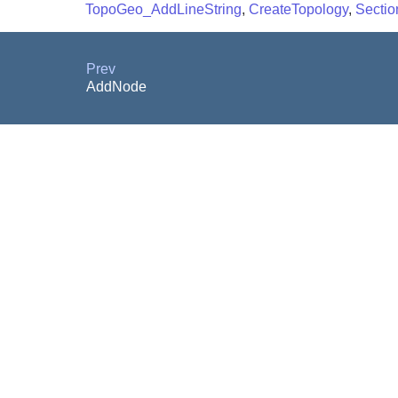
TopoGeo_AddLineString
,
CreateTopology
,
Sectio
Prev
AddNode