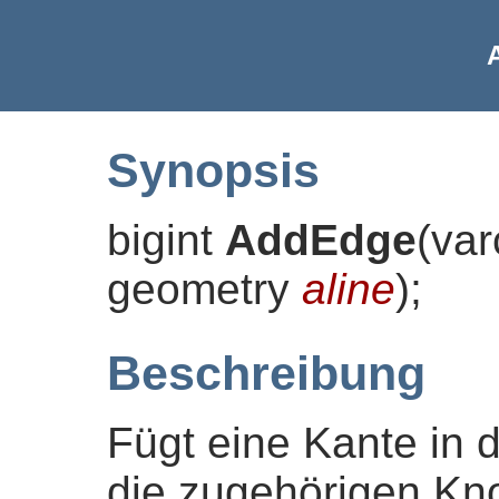
Synopsis
bigint
AddEdge
(
va
geometry
aline
)
;
Beschreibung
Fügt eine Kante in 
die zugehörigen Kno