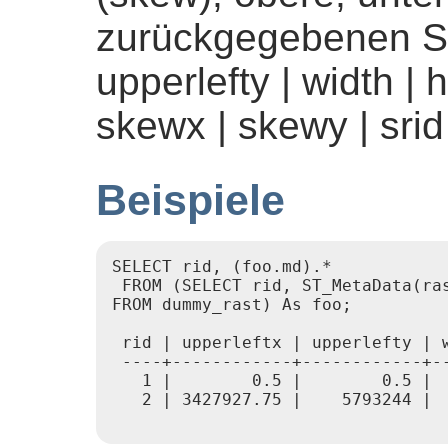
zurückgegebenen Spa
upperlefty | width | h
skewx | skewy | sri
Beispiele
SELECT rid, (foo.md).*

 FROM (SELECT rid, ST_MetaData(ras
FROM dummy_rast) As foo;

 rid | upperleftx | upperlefty | 
 ----+------------+------------+-
   1 |        0.5 |        0.5 | 
   2 | 3427927.75 |    5793244 | 