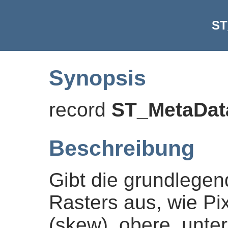
ST
Synopsis
record
ST_MetaDat
Beschreibung
Gibt die grundlege
Rasters aus, wie Pi
(skew), obere, untere