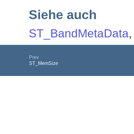
Siehe auch
ST_BandMetaData
Prev
ST_MemSize