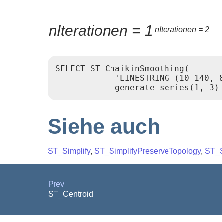
nIterationen = 1
nIterationen = 2
SELECT ST_ChaikinSmoothing(

            'LINESTRING (10 140, 
Siehe auch
ST_Simplify
,
ST_SimplifyPreserveTopology
,
ST_S
Prev
ST_Centroid