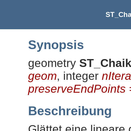
ST_Cha
Synopsis
geometry
ST_Chaik
geom
, integer
nIter
preserveEndPoints =
Beschreibung
Glättet eine lineare