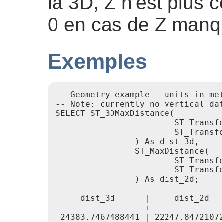
la 3D, Z n'est plus
0 en cas de Z manq
Exemples
-- Geometry example - units in me
-- Note: currently no vertical da
SELECT ST_3DMaxDistance(

                        ST_Transf
                        ST_Transf
                ) As dist_3d,

                ST_MaxDistance(

                        ST_Transf
                        ST_Transf
                ) As dist_2d;

     dist_3d      |     dist_2d

------------------+---------------