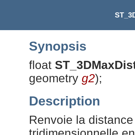
ST_3
Synopsis
float
ST_3DMaxDis
geometry
g2
)
;
Description
Renvoie la distance
tridimensionnelle e