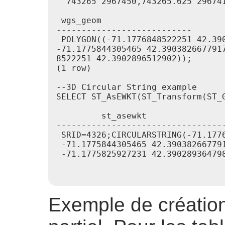
  743265 2967450,743265.625 296741
 wgs_geom

---------------------------

 POLYGON((-71.1776848522251 42.390
-71.1775844305465 42.3903826677917
8522251 42.3902896512902));

(1 row)

--3D Circular String example

SELECT ST_AsEWKT(ST_Transform(ST_
         st_asewkt

---------------------------------
 SRID=4326;CIRCULARSTRING(-71.177
 -71.1775844305465 42.390382667791
 -71.1775825927231 42.390289364798
Exemple de création