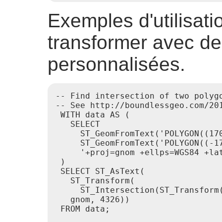
Exemples d'utilisat
transformer avec de
personnalisées.
-- Find intersection of two polyg
-- See http://boundlessgeo.com/201
 WITH data AS (

   SELECT

     ST_GeomFromText('POLYGON((170
     ST_GeomFromText('POLYGON((-1
     '+proj=gnom +ellps=WGS84 +lat
 )

 SELECT ST_AsText(

   ST_Transform(

     ST_Intersection(ST_Transform(
   gnom, 4326))

 FROM data;

                                  