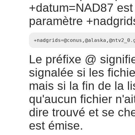
+datum=NAD87 est 
paramètre +nadgrids
+nadgrids=@conus,@alaska,@ntv2_0.
Le préfixe @ signifi
signalée si les fich
mais si la fin de la l
qu'aucun fichier n'ai
dire trouvé et se ch
est émise.