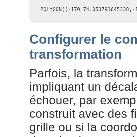
 ---------------------------------
  POLYGON((-170 74.053793645338,-
Configurer le co
transformation
Parfois, la transfo
impliquant un décala
échouer, par exempl
construit avec des f
grille ou si la coor