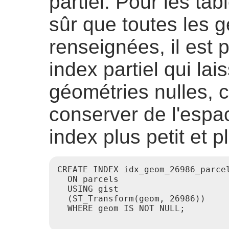
partiel. Pour les ta
sûr que toutes les 
renseignées, il est p
index partiel qui lai
géométries nulles, c
conserver de l'espa
index plus petit et p
CREATE INDEX idx_geom_26986_parcel
  ON parcels

  USING gist

  (ST_Transform(geom, 26986))

  WHERE geom IS NOT NULL;
