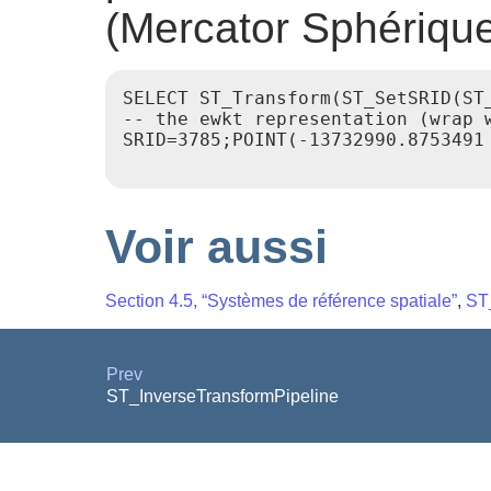
(Mercator Sphérique
SELECT ST_Transform(ST_SetSRID(ST
-- the ewkt representation (wrap w
SRID=3785;POINT(-13732990.8753491 
Voir aussi
Section 4.5, “Systèmes de référence spatiale”
,
ST
Prev
ST_InverseTransformPipeline