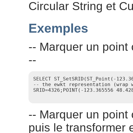
Circular String et C
Exemples
-- Marquer un poin
--
SELECT ST_SetSRID(ST_Point(-123.36
-- the ewkt representation (wrap w
SRID=4326;POINT(-123.365556 48.428
-- Marquer un poin
puis le transformer