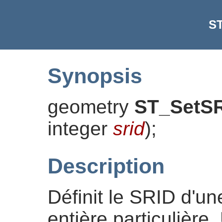
S
Synopsis
geometry
ST_SetS
integer
srid
)
;
Description
Définit le SRID d'u
entière particulière.