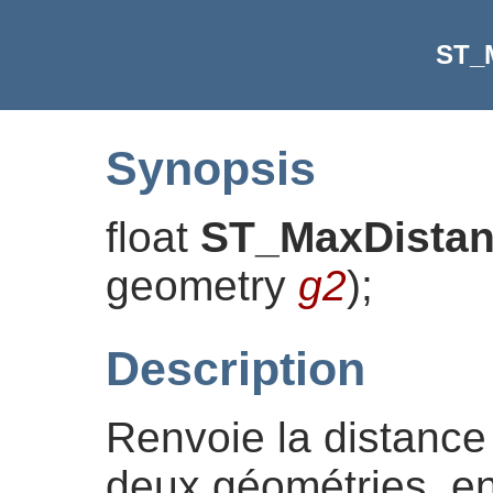
ST_
Synopsis
float
ST_MaxDista
geometry
g2
)
;
Description
Renvoie la distanc
deux géométries, en