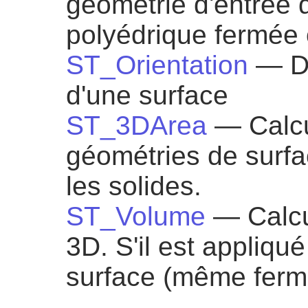
géométrie d'entrée d
polyédrique fermée 
ST_Orientation
— Dé
d'une surface
ST_3DArea
— Calcu
géométries de surfa
les solides.
ST_Volume
— Calcu
3D. S'il est appliqu
surface (même fermé