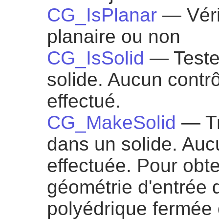
CG_IsPlanar
— Véri
planaire ou non
CG_IsSolid
— Teste 
solide. Aucun contrô
effectué.
CG_MakeSolid
— Tr
dans un solide. Aucu
effectuée. Pour obten
géométrie d'entrée d
polyédrique fermée 