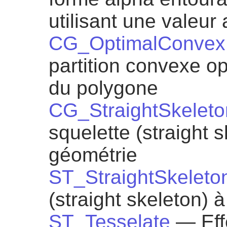
utilisant une valeur
CG_OptimalConvexP
partition convexe o
du polygone
CG_StraightSkeleto
squelette (straight s
géométrie
ST_StraightSkeleto
(straight skeleton) 
ST_Tesselate
— Eff