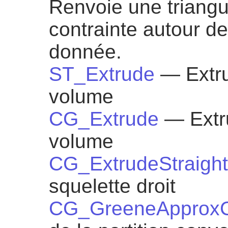
Renvoie une triangu
contrainte autour de
donnée.
ST_Extrude
— Extru
volume
CG_Extrude
— Extr
volume
CG_ExtrudeStraight
squelette droit
CG_GreeneApproxCo