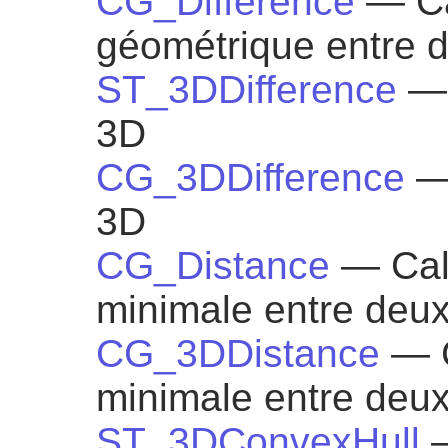
CG_Difference
— Ca
géométrique entre 
ST_3DDifference
— 
3D
CG_3DDifference
—
3D
CG_Distance
— Cal
minimale entre deu
CG_3DDistance
— C
minimale entre deu
ST_3DConvexHull