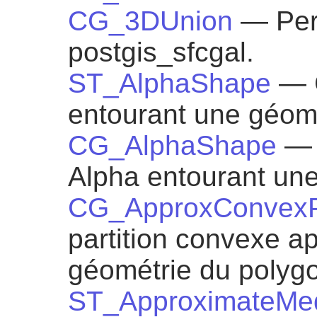
CG_3DUnion
— Per
postgis_sfcgal.
ST_AlphaShape
— 
entourant une géom
CG_AlphaShape
— 
Alpha entourant un
CG_ApproxConvexPa
partition convexe a
géométrie du polyg
ST_ApproximateMed