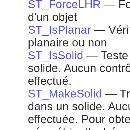
ST_ForceLHR
— Fo
d'un objet
ST_IsPlanar
— Vérif
planaire ou non
ST_IsSolid
— Teste 
solide. Aucun contrô
effectué.
ST_MakeSolid
— Tr
dans un solide. Aucu
effectuée. Pour obten