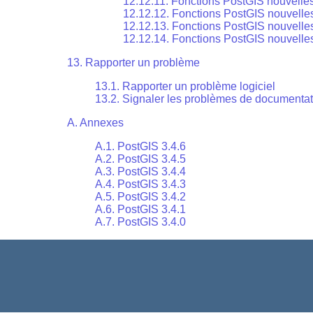
12.12.11. Fonctions PostGIS nouvelle
12.12.12. Fonctions PostGIS nouvelle
12.12.13. Fonctions PostGIS nouvelle
12.12.14. Fonctions PostGIS nouvelle
13. Rapporter un problème
13.1. Rapporter un problème logiciel
13.2. Signaler les problèmes de documentat
A. Annexes
A.1. PostGIS 3.4.6
A.2. PostGIS 3.4.5
A.3. PostGIS 3.4.4
A.4. PostGIS 3.4.3
A.5. PostGIS 3.4.2
A.6. PostGIS 3.4.1
A.7. PostGIS 3.4.0