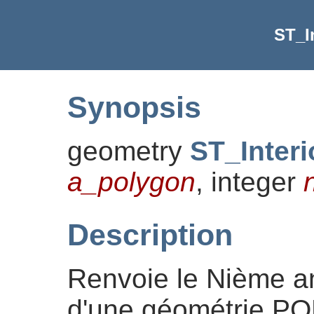
ST_I
Synopsis
geometry
ST_Inter
a_polygon
, integer
Description
Renvoie le Nième an
d'une géométrie P