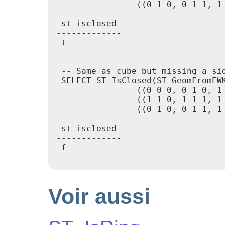
                ((0 1 0, 0 1 1, 1
 st_isclosed

-------------

 t

 -- Same as cube but missing a sid
 SELECT ST_IsClosed(ST_GeomFromEW
                ((0 0 0, 0 1 0, 1
                ((1 1 0, 1 1 1, 1 
                ((0 1 0, 0 1 1, 1 
 st_isclosed

-------------

 f

Voir aussi