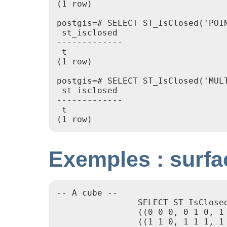
(1 row)

postgis=# SELECT ST_IsClosed('POIN
 st_isclosed

-------------

 t

(1 row)

postgis=# SELECT ST_IsClosed('MULT
 st_isclosed

-------------

 t

(1 row)
Exemples : surfa
-- A cube --

                SELECT ST_IsClose
                ((0 0 0, 0 1 0, 1
                ((1 1 0, 1 1 1, 1 