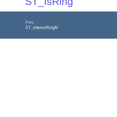
ST_IsRing
Prev
ST_InteriorRingN