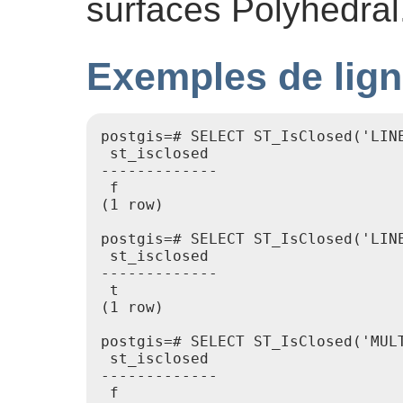
surfaces Polyhedral
Exemples de lign
postgis=# SELECT ST_IsClosed('LINE
 st_isclosed

-------------

 f

(1 row)

postgis=# SELECT ST_IsClosed('LINE
 st_isclosed

-------------

 t

(1 row)

postgis=# SELECT ST_IsClosed('MUL
 st_isclosed

-------------

 f
