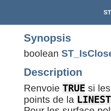
ST
Synopsis
boolean
ST_IsClos
Description
TRUE
Renvoie
si les
LINEST
points de la
Pour les surface pol