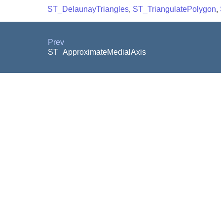
ST_DelaunayTriangles
,
ST_TriangulatePolygon
,
Prev
ST_ApproximateMedialAxis