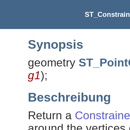
ST_Constrain
Synopsis
geometry
ST_Point
g1
)
;
Beschreibung
Return a
Constraine
around the vertices 