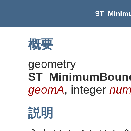
ST_Minim
概要
geometry
ST_MinimumBound
geomA
, integer
num
説明