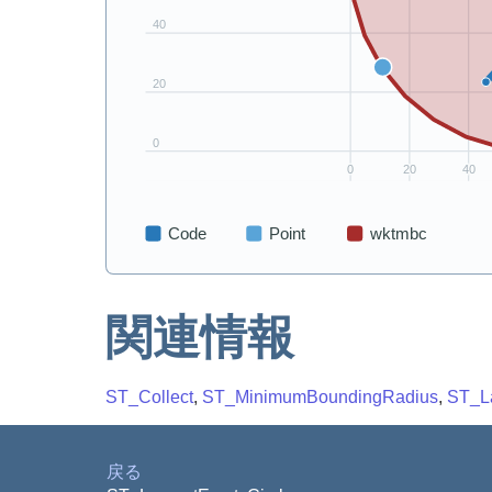
関連情報
ST_Collect
,
ST_MinimumBoundingRadius
,
ST_La
戻る