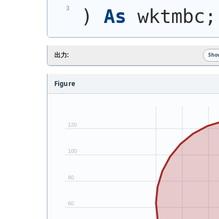
)
As
 wktmbc;
出力:
Sho
Figure