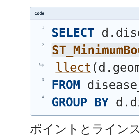
Code
SELECT
 d.dis
ST_MinimumBo
llect
(
d.geo
FROM
 disease
GROUP
BY
 d.d
ポイントとライン