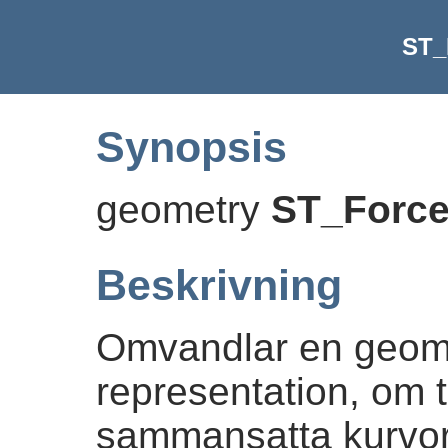
ST_
Synopsis
geometry
ST_Forc
Beskrivning
Omvandlar en geomet
representation, om til
sammansatta kurvor, 