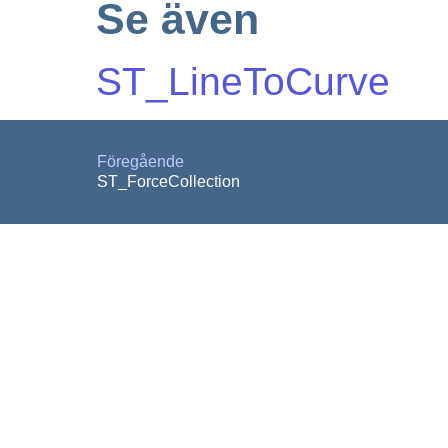
Se även
ST_LineToCurve
Föregående
ST_ForceCollection