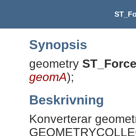
ST_Fo
Synopsis
geometry
ST_Force
geomA
)
;
Beskrivning
Konverterar geometri
GEOMETRYCOLLECT