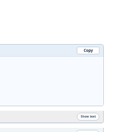
Copy
Show text