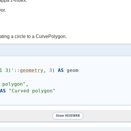
appa z-index.
or.
ting a circle to a CurvePolygon.
1 3)
'
::
geometry
, 
3
)
AS
 geom
 polygon"
,
AS
"Curved polygon"
Show HEXEWKB