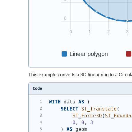
This example converts a 3D linear ring to a Circul
Code
WITH
 data 
AS
(
SELECT
ST_Translate
(
ST_Force3D
(
ST_Bounda
0
, 
0
, 
3
)
AS
 geom