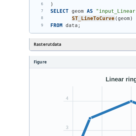
)
SELECT
 geom 
AS
"input_Linear
ST_LineToCurve
(
geom
)
FROM
 data;
Rasterutdata
Figure