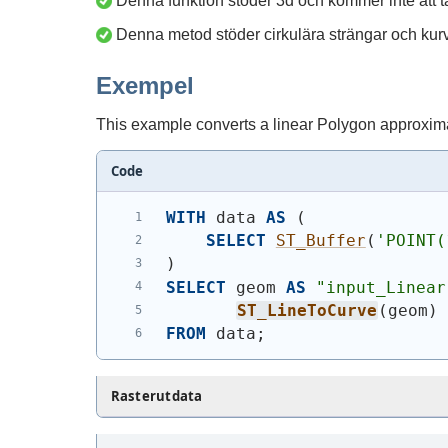
Denna funktion stöder 3d och kommer inte att t
Denna metod stöder cirkulära strängar och kurv
Exempel
This example converts a linear Polygon approxima
Code
WITH
 data 
AS
(
SELECT
ST_Buffer
(
'
POINT(
)
SELECT
 geom 
AS
"input_Linear
ST_LineToCurve
(
geom
)
FROM
 data;
Rasterutdata