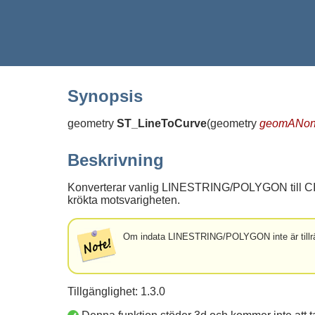
Synopsis
geometry
ST_LineToCurve
(
geometry
geomANonc
Beskrivning
Konverterar vanlig LINESTRING/POLYGON till CIR
krökta motsvarigheten.
Om indata LINESTRING/POLYGON inte är tillräck
Tillgänglighet: 1.3.0