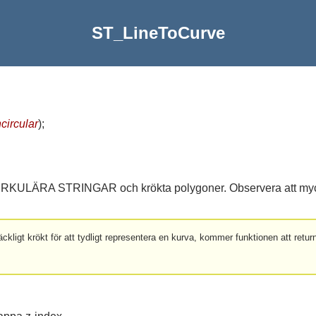
ST_LineToCurve
ircular
)
;
KULÄRA STRINGAR och krökta polygoner. Observera att mycket
ligt krökt för att tydligt representera en kurva, kommer funktionen att retu