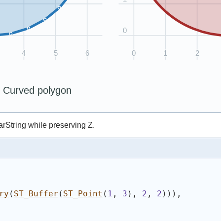
arString while preserving Z.
ry
(
ST_Buffer
(
ST_Point
(
1
, 
3
)
, 
2
, 
2
)
)
)
,