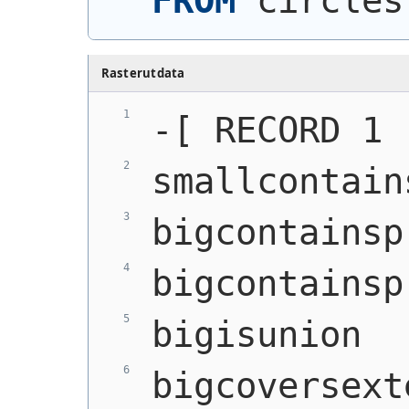
FROM
 circles
Rasterutdata
-[ RECORD 1 
smallcontain
bigcontainsp
bigcontainsp
bigisunion  
bigcoversext