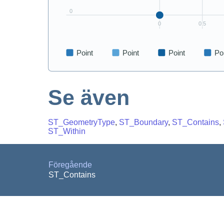
Se även
ST_GeometryType
,
ST_Boundary
,
ST_Contains
,
ST_Within
Föregående
ST_Contains