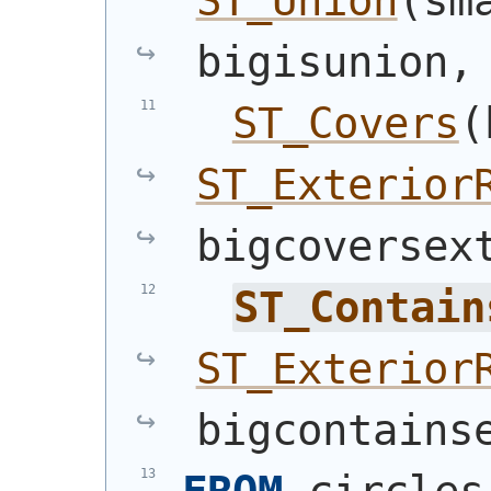
ST_Union
(
sm
bigisunion,
ST_Covers
(
ST_Exterior
bigcoversex
ST_Contain
ST_Exterior
bigcontains