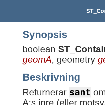
ST_Con
Synopsis
boolean
ST_Contai
geomA
, geometry
g
Beskrivning
sant
Returnerar
om 
A:s inre (eller mots