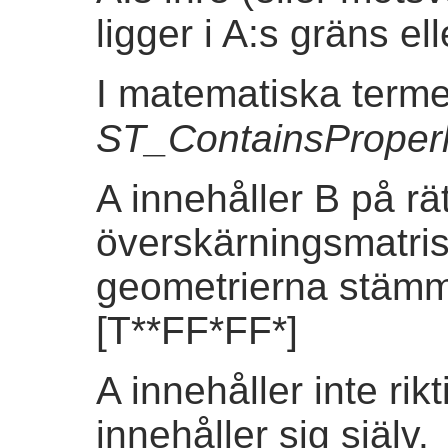
ligger i A:s gräns ell
I matematiska terme
ST_ContainsProperl
A innehåller B på rä
överskärningsmatris
geometrierna stäm
[T**FF*FF*]
A innehåller inte rikt
innehåller sig själv.