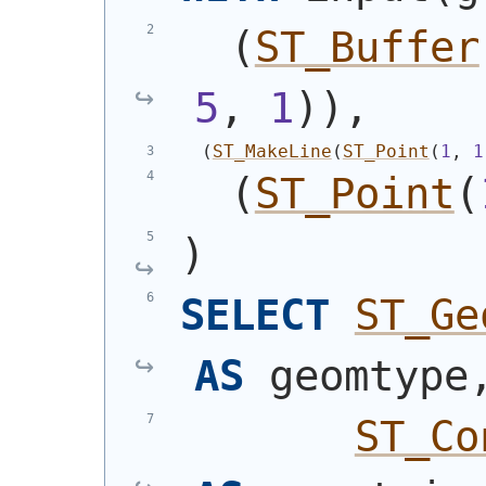
(
ST_Buffer
5
, 
1
)
)
,
(
ST_MakeLine
(
ST_Point
(
1
, 
1
(
ST_Point
(
)
SELECT
ST_Ge
AS
 geomtype
ST_Co