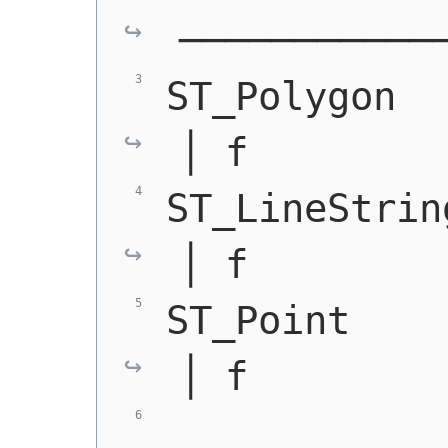
───────────
ST_Polygon    │ t
│ f        
ST_LineString │ t
│ f        
ST_Point      │ t
│ f        