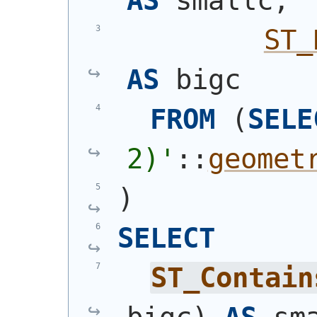
AS
 smallc,
ST_
AS
 bigc
FROM
(
SELE
2)
'
::
geomet
)
SELECT
ST_Contain