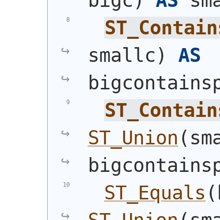
bigc
)
AS
 sm
ST_Contain
smallc
)
AS
bigcontains
ST_Contain
ST_Union
(
sm
bigcontains
ST_Equals
(