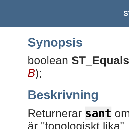
S
Synopsis
boolean
ST_Equal
B
)
;
Beskrivning
sant
Returnerar
om 
är "topologiskt lika"