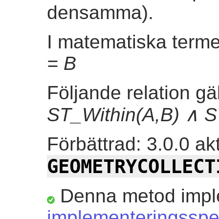
densamma).
I matematiska term
= B
Följande relation gä
ST_Within(A,B) ∧ S
Förbättrad: 3.0.0 ak
GEOMETRYCOLLECT
Denna metod impl
implementeringsspec