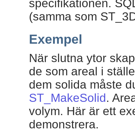
specifikationen. S
(samma som ST_3D
Exempel
När slutna ytor sk
de som areal i ställe
dem solida måste d
ST_MakeSolid
. Are
volym. Här är ett ex
demonstrera.