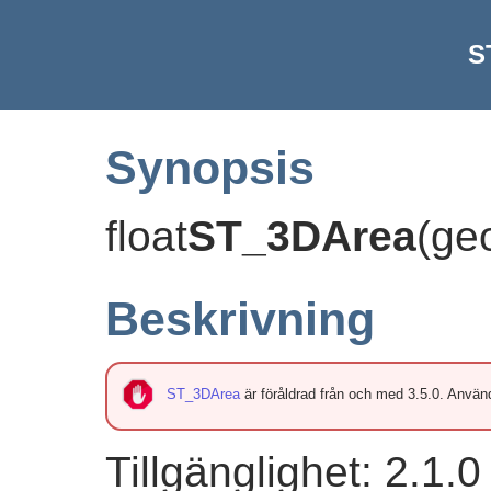
S
Synopsis
float
ST_3DArea
(
ge
Beskrivning
ST_3DArea
är föråldrad från och med 3.5.0. Anvä
Tillgänglighet: 2.1.0