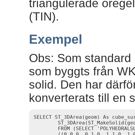
triangulerade orege
(TIN).
Exempel
Obs: Som standard 
som byggts från WKT
solid. Den har därfö
konverterats till en 
SELECT ST_3DArea(geom) As cube_sur
        ST_3DArea(ST_MakeSolid(geo
        FROM (SELECT 'POLYHEDRALSU
        ((0 0 0, 0 1 0, 1 1 0, 1 0