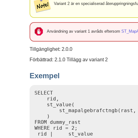
Variant 2 är en specialiserad återuppringnings
Användning av variant 1 avråds eftersom
ST_MapA
Tillgänglighet: 2.0.0
Förbättrad: 2.1.0 Tillägg av variant 2
Exempel
SELECT

    rid,

    st_value(

        st_mapalgebrafctngb(rast,
    )

FROM dummy_rast

WHERE rid = 2;

 rid |     st_value
