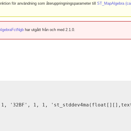
funktion för användning som återuppringningsparameter till
ST_MapAlgebra (call
lgebraFctNgb
har utgått från och med 2.1.0.
 1, '32BF', 1, 1, 'st_stddev4ma(float[][],text