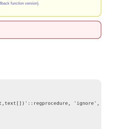
back function version)
.
,text[])'::regprocedure, 'ignore', NULL), 2, 