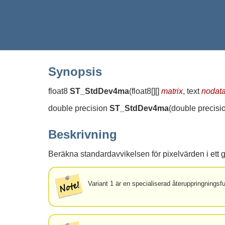
Synopsis
float8
ST_StdDev4ma
(
float8[][]
matrix
, text
nodat
double precision
ST_StdDev4ma
(
double precision
Beskrivning
Beräkna standardavvikelsen för pixelvärden i ett 
Variant 1 är en specialiserad återuppringnings