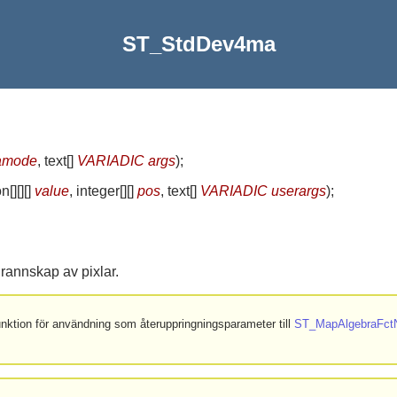
ST_StdDev4ma
amode
, text[]
VARIADIC args
)
;
[][][]
value
, integer[][]
pos
, text[]
VARIADIC userargs
)
;
grannskap av pixlar.
funktion för användning som återuppringningsparameter till
ST_MapAlgebraFct