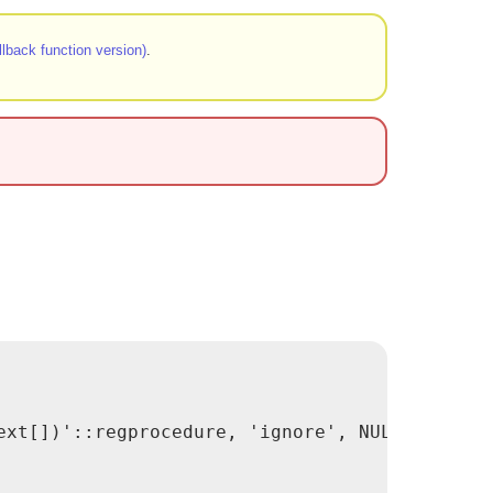
back function version)
.
xt[])'::regprocedure, 'ignore', NULL), 2, 2
