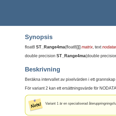
Synopsis
float8
ST_Range4ma
(
float8[][]
matrix
, text
nodat
double precision
ST_Range4ma
(
double precision[
Beskrivning
Beräkna intervallet av pixelvärden i ett grannskap 
För variant 2 kan ett ersättningsvärde för NODATA-
Variant 1 är en specialiserad återuppringnings