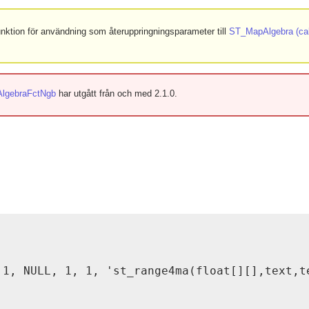
funktion för användning som återuppringningsparameter till
ST_MapAlgebra (call
lgebraFctNgb
har utgått från och med 2.1.0.
 1, NULL, 1, 1, 'st_range4ma(float[][],text,te