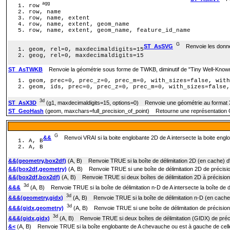
agg
row
row, name
row, name, extent
row, name, extent, geom_name
row, name, extent, geom_name, feature_id_name
G
ST_AsSVG
Renvoie les donné
geom, rel=0, maxdecimaldigits=15
geog, rel=0, maxdecimaldigits=15
ST_AsTWKB
Renvoie la géométrie sous forme de TWKB, diminutif de "Tiny Well-Know
geom, prec=0, prec_z=0, prec_m=0, with_sizes=false, with
geom, ids, prec=0, prec_z=0, prec_m=0, with_sizes=false,
3d
ST_AsX3D
(g1, maxdecimaldigits=15, options=0) Renvoie une géométrie au forma
ST_GeoHash
(geom, maxchars=full_precision_of_point) Retourne une représentation 
G
&&
Renvoi VRAI si la boite englobante 2D de A intersecte la boite engl
A, B
A, B
&&(geometry,box2df)
(A, B) Renvoie TRUE si la boîte de délimitation 2D (en cache) d'
&&(box2df,geometry)
(A, B) Renvoie TRUE si une boîte de délimitation 2D de précision
&&(box2df,box2df)
(A, B) Renvoie TRUE si deux boîtes de délimitation 2D à précision
3d
&&&
(A, B) Renvoie TRUE si la boîte de délimitation n-D de A intersecte la boîte de d
3d
&&&(geometry,gidx)
(A, B) Renvoie TRUE si la boîte de délimitation n-D (en cache) 
3d
&&&(gidx,geometry)
(A, B) Renvoie TRUE si une boîte de délimitation de précision f
3d
&&&(gidx,gidx)
(A, B) Renvoie TRUE si deux boîtes de délimitation (GIDX) de précis
&<
(A, B) Renvoie TRUE si la boîte englobante de A chevauche ou est à gauche de cell