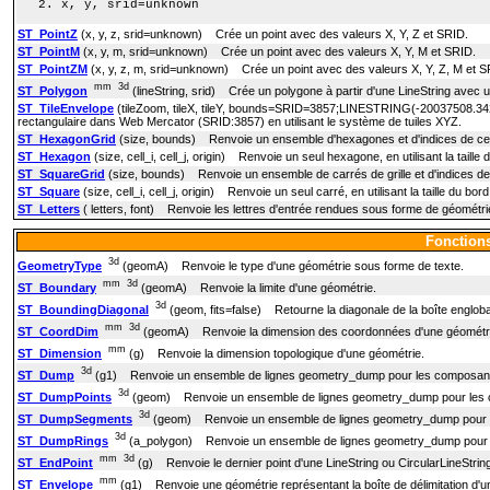
x, y, srid=unknown
ST_PointZ
(x, y, z, srid=unknown) Crée un point avec des valeurs X, Y, Z et SRID.
ST_PointM
(x, y, m, srid=unknown) Crée un point avec des valeurs X, Y, M et SRID.
ST_PointZM
(x, y, z, m, srid=unknown) Crée un point avec des valeurs X, Y, Z, M et S
mm
3d
ST_Polygon
(lineString, srid) Crée un polygone à partir d'une LineString avec 
ST_TileEnvelope
(tileZoom, tileX, tileY, bounds=SRID=3857;LINESTRING(-20037508.
rectangulaire dans Web Mercator (SRID:3857) en utilisant le système de tuiles XYZ.
ST_HexagonGrid
(size, bounds) Renvoie un ensemble d'hexagones et d'indices de cellu
ST_Hexagon
(size, cell_i, cell_j, origin) Renvoie un seul hexagone, en utilisant la taille
ST_SquareGrid
(size, bounds) Renvoie un ensemble de carrés de grille et d'indices de 
ST_Square
(size, cell_i, cell_j, origin) Renvoie un seul carré, en utilisant la taille du bor
ST_Letters
( letters, font) Renvoie les lettres d'entrée rendues sous forme de géométrie 
Fonctions
3d
GeometryType
(geomA) Renvoie le type d'une géométrie sous forme de texte.
mm
3d
ST_Boundary
(geomA) Renvoie la limite d'une géométrie.
3d
ST_BoundingDiagonal
(geom, fits=false) Retourne la diagonale de la boîte englob
mm
3d
ST_CoordDim
(geomA) Renvoie la dimension des coordonnées d'une géométr
mm
ST_Dimension
(g) Renvoie la dimension topologique d'une géométrie.
3d
ST_Dump
(g1) Renvoie un ensemble de lignes geometry_dump pour les composant
3d
ST_DumpPoints
(geom) Renvoie un ensemble de lignes geometry_dump pour les 
3d
ST_DumpSegments
(geom) Renvoie un ensemble de lignes geometry_dump pour l
3d
ST_DumpRings
(a_polygon) Renvoie un ensemble de lignes geometry_dump pour les
mm
3d
ST_EndPoint
(g) Renvoie le dernier point d'une LineString ou CircularLineStrin
mm
ST_Envelope
(g1) Renvoie une géométrie représentant la boîte de délimitation d'u