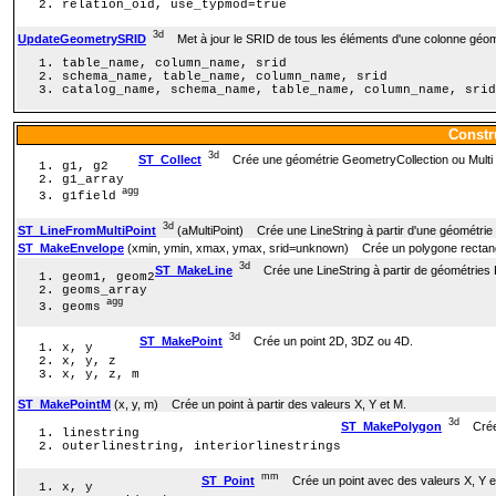
relation_oid, use_typmod=true
3d
UpdateGeometrySRID
Met à jour le SRID de tous les éléments d'une colonne géomé
table_name, column_name, srid
schema_name, table_name, column_name, srid
catalog_name, schema_name, table_name, column_name, srid
Constr
3d
ST_Collect
Crée une géométrie GeometryCollection ou Multi à
g1, g2
g1_array
agg
g1field
3d
ST_LineFromMultiPoint
(aMultiPoint) Crée une LineString à partir d'une géométrie 
ST_MakeEnvelope
(xmin, ymin, xmax, ymax, srid=unknown) Crée un polygone rectangu
3d
ST_MakeLine
Crée une LineString à partir de géométries Po
geom1, geom2
geoms_array
agg
geoms
3d
ST_MakePoint
Crée un point 2D, 3DZ ou 4D.
x, y
x, y, z
x, y, z, m
ST_MakePointM
(x, y, m) Crée un point à partir des valeurs X, Y et M.
3d
ST_MakePolygon
Crée u
linestring
outerlinestring, interiorlinestrings
mm
ST_Point
Crée un point avec des valeurs X, Y e
x, y