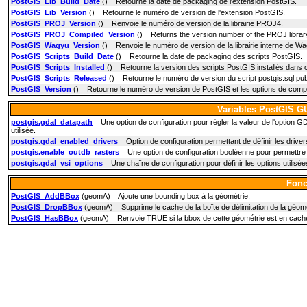
PostGIS_Lib_Build_Date
() Retourne la date de packaging de l'extension PostGIS.
PostGIS_Lib_Version
() Retourne le numéro de version de l'extension PostGIS.
PostGIS_PROJ_Version
() Renvoie le numéro de version de la librairie PROJ4.
PostGIS_PROJ_Compiled_Version
() Returns the version number of the PROJ library
PostGIS_Wagyu_Version
() Renvoie le numéro de version de la librairie interne de W
PostGIS_Scripts_Build_Date
() Retourne la date de packaging des scripts PostGIS.
PostGIS_Scripts_Installed
() Retourne la version des scripts PostGIS installés dans 
PostGIS_Scripts_Released
() Retourne le numéro de version du script postgis.sql publié
PostGIS_Version
() Retourne le numéro de version de PostGIS et les options de compil
Variables PostGIS GU
postgis.gdal_datapath
Une option de configuration pour régler la valeur de l'option 
utilisée.
postgis.gdal_enabled_drivers
Option de configuration permettant de définir les driv
postgis.enable_outdb_rasters
Une option de configuration booléenne pour permettre l
postgis.gdal_vsi_options
Une chaîne de configuration pour définir les options utilisées l
Fonc
PostGIS_AddBBox
(geomA) Ajoute une bounding box à la géométrie.
PostGIS_DropBBox
(geomA) Supprime le cache de la boîte de délimitation de la géomé
PostGIS_HasBBox
(geomA) Renvoie TRUE si la bbox de cette géométrie est en cach