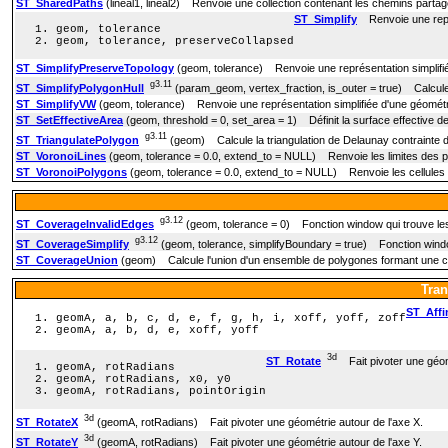
ST_SharedPaths
(lineal1, lineal2) Renvoie une collection contenant les chemins partagé
ST_Simplify
Renvoie une représ
geom, tolerance
geom, tolerance, preserveCollapsed
ST_SimplifyPreserveTopology
(geom, tolerance) Renvoie une représentation simplifiée 
g3.11
ST_SimplifyPolygonHull
(param_geom, vertex_fraction, is_outer = true) Calcule u
ST_SimplifyVW
(geom, tolerance) Renvoie une représentation simplifiée d'une géométrie
ST_SetEffectiveArea
(geom, threshold = 0, set_area = 1) Définit la surface effective d
g3.11
ST_TriangulatePolygon
(geom) Calcule la triangulation de Delaunay contrainte 
ST_VoronoiLines
(geom, tolerance = 0.0, extend_to = NULL) Renvoie les limites des 
ST_VoronoiPolygons
(geom, tolerance = 0.0, extend_to = NULL) Renvoie les cellules 
g3.12
ST_CoverageInvalidEdges
(geom, tolerance = 0) Fonction window qui trouve les
g3.12
ST_CoverageSimplify
(geom, tolerance, simplifyBoundary = true) Fonction window
ST_CoverageUnion
(geom) Calcule l'union d'un ensemble de polygones formant une c
Tran
ST_Affi
geomA, a, b, c, d, e, f, g, h, i, xoff, yoff, zoff
geomA, a, b, d, e, xoff, yoff
3d
ST_Rotate
Fait pivoter une géomé
geomA, rotRadians
geomA, rotRadians, x0, y0
geomA, rotRadians, pointOrigin
3d
ST_RotateX
(geomA, rotRadians) Fait pivoter une géométrie autour de l'axe X.
3d
ST_RotateY
(geomA, rotRadians) Fait pivoter une géométrie autour de l'axe Y.