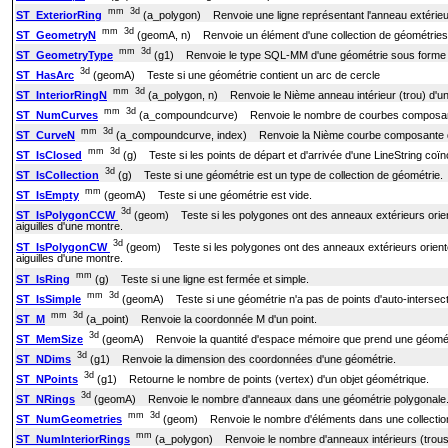
mm
3d
ST_ExteriorRing
(a_polygon) Renvoie une ligne représentant l'anneau extérieu
mm
3d
ST_GeometryN
(geomA, n) Renvoie un élément d'une collection de géométries
mm
3d
ST_GeometryType
(g1) Renvoie le type SQL-MM d'une géométrie sous forme 
3d
ST_HasArc
(geomA) Teste si une géométrie contient un arc de cercle
mm
3d
ST_InteriorRingN
(a_polygon, n) Renvoie le Nième anneau intérieur (trou) d'u
mm
3d
ST_NumCurves
(a_compoundcurve) Renvoie le nombre de courbes composa
mm
3d
ST_CurveN
(a_compoundcurve, index) Renvoie la Nième courbe composante
mm
3d
ST_IsClosed
(g) Teste si les points de départ et d'arrivée d'une LineString coïn
3d
ST_IsCollection
(g) Teste si une géométrie est un type de collection de géométrie.
mm
ST_IsEmpty
(geomA) Teste si une géométrie est vide.
3d
ST_IsPolygonCCW
(geom) Teste si les polygones ont des anneaux extérieurs orient
aiguilles d'une montre.
3d
ST_IsPolygonCW
(geom) Teste si les polygones ont des anneaux extérieurs orientés
aiguilles d'une montre.
mm
ST_IsRing
(g) Teste si une ligne est fermée et simple.
mm
3d
ST_IsSimple
(geomA) Teste si une géométrie n'a pas de points d'auto-intersect
mm
3d
ST_M
(a_point) Renvoie la coordonnée M d'un point.
3d
ST_MemSize
(geomA) Renvoie la quantité d'espace mémoire que prend une géomét
3d
ST_NDims
(g1) Renvoie la dimension des coordonnées d'une géométrie.
3d
ST_NPoints
(g1) Retourne le nombre de points (vertex) d'un objet géométrique.
3d
ST_NRings
(geomA) Renvoie le nombre d'anneaux dans une géométrie polygonale
mm
3d
ST_NumGeometries
(geom) Renvoie le nombre d'éléments dans une collection
mm
ST_NumInteriorRings
(a_polygon) Renvoie le nombre d'anneaux intérieurs (trous