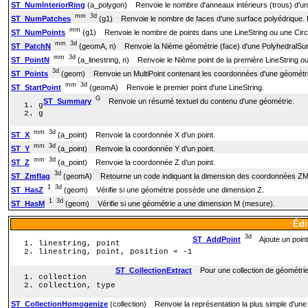
ST_NumInteriorRing
(a_polygon) Renvoie le nombre d'anneaux intérieurs (trous) d'un
mm
3d
ST_NumPatches
(g1) Renvoie le nombre de faces d'une surface polyédrique. R
mm
ST_NumPoints
(g1) Renvoie le nombre de points dans une LineString ou une Circu
mm
3d
ST_PatchN
(geomA, n) Renvoie la Nième géométrie (face) d'une PolyhedralSur
mm
3d
ST_PointN
(a_linestring, n) Renvoie le Nième point de la première LineString ou 
3d
ST_Points
(geom) Renvoie un MultiPoint contenant les coordonnées d'une géométri
mm
3d
ST_StartPoint
(geomA) Renvoie le premier point d'une LineString.
G
ST_Summary
Renvoie un résumé textuel du contenu d'une géométrie.
g
g
mm
3d
ST_X
(a_point) Renvoie la coordonnée X d'un point.
mm
3d
ST_Y
(a_point) Renvoie la coordonnée Y d'un point.
mm
3d
ST_Z
(a_point) Renvoie la coordonnée Z d'un point.
3d
ST_Zmflag
(geomA) Retourne un code indiquant la dimension des coordonnées ZM 
1
3d
ST_HasZ
(geom) Vérifie si une géométrie possède une dimension Z.
1
3d
ST_HasM
(geom) Vérifie si une géométrie a une dimension M (mesure).
Édi
3d
ST_AddPoint
Ajoute un point 
linestring, point
linestring, point, position = -1
ST_CollectionExtract
Pour une collection de géométries
collection
collection, type
ST_CollectionHomogenize
(collection) Renvoie la représentation la plus simple d'une 