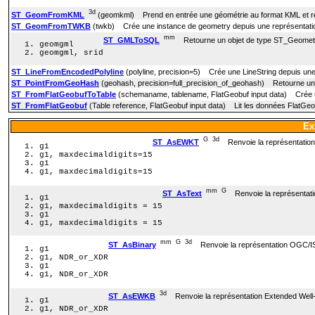
3d
ST_GeomFromKML
(geomkml) Prend en entrée une géométrie au format KML et re
ST_GeomFromTWKB
(twkb) Crée une instance de geometry depuis une représentatio
mm
ST_GMLToSQL
Retourne un objet de type ST_Geometr
geomgml
geomgml, srid
ST_LineFromEncodedPolyline
(polyline, precision=5) Crée une LineString depuis une 
ST_PointFromGeoHash
(geohash, precision=full_precision_of_geohash) Retourne un 
ST_FromFlatGeobufToTable
(schemaname, tablename, FlatGeobuf input data) Crée un
ST_FromFlatGeobuf
(Table reference, FlatGeobuf input data) Lit les données FlatGeo
Ex
G
3d
ST_AsEWKT
Renvoie la représentation
g1
g1, maxdecimaldigits=15
g1
g1, maxdecimaldigits=15
mm
G
ST_AsText
Renvoie la représentati
g1
g1, maxdecimaldigits = 15
g1
g1, maxdecimaldigits = 15
mm
G
3d
ST_AsBinary
Renvoie la représentation OGC/IS
g1
g1, NDR_or_XDR
g1
g1, NDR_or_XDR
3d
ST_AsEWKB
Renvoie la représentation Extended Well
g1
g1, NDR_or_XDR