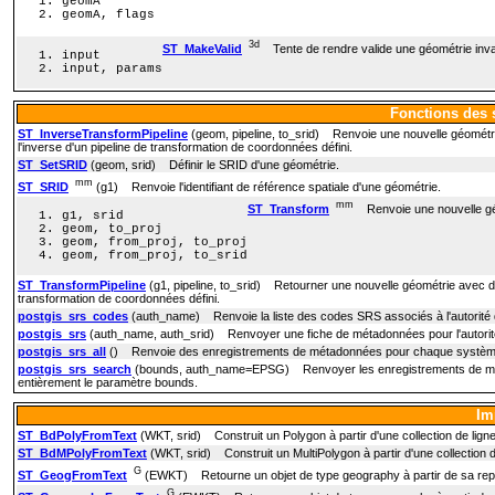
geomA
geomA, flags
3d
ST_MakeValid
Tente de rendre valide une géométrie inv
input
input, params
Fonctions des 
ST_InverseTransformPipeline
(geom, pipeline, to_srid) Renvoie une nouvelle géométrie
l'inverse d'un pipeline de transformation de coordonnées défini.
ST_SetSRID
(geom, srid) Définir le SRID d'une géométrie.
mm
ST_SRID
(g1) Renvoie l'identifiant de référence spatiale d'une géométrie.
mm
ST_Transform
Renvoie une nouvelle géom
g1, srid
geom, to_proj
geom, from_proj, to_proj
geom, from_proj, to_srid
ST_TransformPipeline
(g1, pipeline, to_srid) Retourner une nouvelle géométrie avec de
transformation de coordonnées défini.
postgis_srs_codes
(auth_name) Renvoie la liste des codes SRS associés à l'autorité
postgis_srs
(auth_name, auth_srid) Renvoyer une fiche de métadonnées pour l'autorité
postgis_srs_all
() Renvoie des enregistrements de métadonnées pour chaque système d
postgis_srs_search
(bounds, auth_name=EPSG) Renvoyer les enregistrements de métad
entièrement le paramètre bounds.
Im
ST_BdPolyFromText
(WKT, srid) Construit un Polygon à partir d'une collection de lig
ST_BdMPolyFromText
(WKT, srid) Construit un MultiPolygon à partir d'une collection 
G
ST_GeogFromText
(EWKT) Retourne un objet de type geography à partir de sa re
G