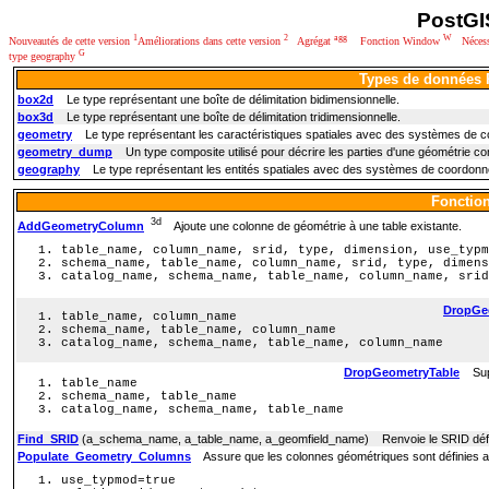
PostGI
1
2
agg
W
Nouveautés de cette version
Améliorations dans cette version
Agrégat
Fonction Window
Nécessi
G
type geography
Types de données
box2d
Le type représentant une boîte de délimitation bidimensionnelle.
box3d
Le type représentant une boîte de délimitation tridimensionnelle.
geometry
Le type représentant les caractéristiques spatiales avec des systèmes de c
geometry_dump
Un type composite utilisé pour décrire les parties d'une géométrie c
geography
Le type représentant les entités spatiales avec des systèmes de coordonné
Fonction
3d
AddGeometryColumn
Ajoute une colonne de géométrie à une table existante.
table_name, column_name, srid, type, dimension, use_typm
schema_name, table_name, column_name, srid, type, dimens
catalog_name, schema_name, table_name, column_name, srid
DropGe
table_name, column_name
schema_name, table_name, column_name
catalog_name, schema_name, table_name, column_name
DropGeometryTable
Suppr
table_name
schema_name, table_name
catalog_name, schema_name, table_name
Find_SRID
(a_schema_name, a_table_name, a_geomfield_name) Renvoie le SRID défin
Populate_Geometry_Columns
Assure que les colonnes géométriques sont définies ave
use_typmod=true