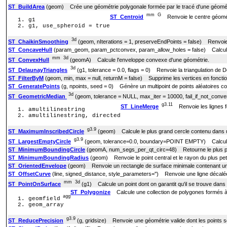
ST_BuildArea
(geom) Crée une géométrie polygonale formée par le tracé d'une géomét
mm
G
ST_Centroid
Renvoie le centre géomét
g1
g1, use_spheroid = true
3d
ST_ChaikinSmoothing
(geom, nIterations = 1, preserveEndPoints = false) Renvoie un
ST_ConcaveHull
(param_geom, param_pctconvex, param_allow_holes = false) Calcule u
mm
3d
ST_ConvexHull
(geomA) Calcule l'enveloppe convexe d'une géométrie.
3d
ST_DelaunayTriangles
(g1, tolerance = 0.0, flags = 0) Renvoie la triangulation de
ST_FilterByM
(geom, min, max = null, returnM = false) Supprime les vertices en fonctio
ST_GeneratePoints
(g, npoints, seed = 0) Génère un multipoint de points aléatoires c
3d
ST_GeometricMedian
(geom, tolerance = NULL, max_iter = 10000, fail_if_not_conve
g3.11
ST_LineMerge
Renvoie les lignes fo
amultilinestring
amultilinestring, directed
g3.9
ST_MaximumInscribedCircle
(geom) Calcule le plus grand cercle contenu dans 
g3.9
ST_LargestEmptyCircle
(geom, tolerance=0.0, boundary=POINT EMPTY) Calcule l
ST_MinimumBoundingCircle
(geomA, num_segs_per_qt_circ=48) Retourne le plus peti
ST_MinimumBoundingRadius
(geom) Renvoie le point central et le rayon du plus pet
ST_OrientedEnvelope
(geom) Renvoie un rectangle de surface minimale contenant un
ST_OffsetCurve
(line, signed_distance, style_parameters='') Renvoie une ligne décalée 
mm
3d
ST_PointOnSurface
(g1) Calcule un point dont on garantit qu'il se trouve dan
ST_Polygonize
Calcule une collection de polygones formés à 
agg
geomfield
geom_array
g3.9
ST_ReducePrecision
(g, gridsize) Renvoie une géométrie valide dont les points sont