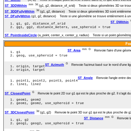
mm
3d
ST_3DDWithin
(g1, g2, distance_of_srid) Teste si deux géométries 3D se trou
3d
ST_3DDFullyWithin
(g1, g2, distance) Teste si deux géométries 3D sont entièrem
ST_DFullyWithin
(g1, g2, distance) Teste si une géométrie se trouve entièrement à un
ST_DWithin
g1, g2, distance_of_srid
gg1, gg2, distance_meters, use_spheroid = true
ST_PointInsideCircle
(a_point, center_x, center_y, radius) Teste si un point géométrique
Fo
mm
G
ST_Area
Renvoie l'aire d'une géomé
g1
geog, use_spheroid = true
G
ST_Azimuth
Renvoie l'azimut basé sur le nord d'une lig
origin, target
origin, target
ST_Angle
Renvoie l'angle entre deux
point1, point2, point3, point4
line1, line2
G
ST_ClosestPoint
Renvoie le point 2D sur g1 qui est le plus proche de g2. Il s'agit du 
geom1, geom2
geom1, geom2, use_spheroid = true
3d
ST_3DClosestPoint
(g1, g2) Renvoie le point 3D sur g1 qui est le plus proche de g2. I
mm
G
ST_Distance
Renvoie la 
g1, g2
geog1, geog2, use_spheroid = true