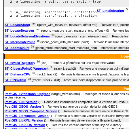
a_linestring, a_point, use_spheroid = true
G
ST_LineSubstring
a_linestring, startfraction, endfraction
a_linestring, startfraction, endfraction
mm
ST_LocateAlong
(geom_with_measure, measure, offset = 0) Renvoie le(s) point(s
mm
ST_LocateBetween
(geom, measure_start, measure_end, offset = 0) Renvoie les p
3d
ST_LocateBetweenElevations
(geom, elevation_start, elevation_end) Renvoie les pa
3d
ST_InterpolatePoint
(linear_geom_with_measure, point) Renvoie la mesure interpolé
3d
ST_AddMeasure
(geom_mline, measure_start, measure_end) Interpole les mesures l
Fonc
3d
ST_IsValidTrajectory
(line) Teste si la géométrie est une trajectoire valide.
3d
ST_ClosestPointOfApproach
(track1, track2) Renvoie une mesure au point d'appro
3d
ST_DistanceCPA
(track1, track2) Renvoie la distance entre le point d'approche le p
3d
ST_CPAWithin
(track1, track2, dist) Teste si le point d'approche le plus proche de d
Fo
PostGIS_Extensions_Upgrade
(target_version=null) Packages et mises à jour des ext
la plus récente.
PostGIS_Full_Version
() Donne des informations complètes sur la version de PostGIS e
PostGIS_GEOS_Version
() Renvoie le numéro de version de la librairie GEOS.
PostGIS_GEOS_Compiled_Version
() Renvoie le numéro de version de la librairie GE
PostGIS_Liblwgeom_Version
() Renvoie le numéro de version de la librairie liblwgeo
PostGIS_LibXML_Version
() Renvoie le numéro de version de la librairie libxml2.
PostGIS_LibJSON_Version
() Returns the version number of the libjson-c library.