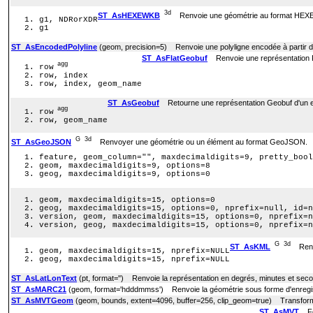
3d
ST_AsHEXEWKB
Renvoie une géométrie au format HEXEWKB 
g1, NDRorXDR
g1
ST_AsEncodedPolyline
(geom, precision=5) Renvoie une polyligne encodée à partir d'
ST_AsFlatGeobuf
Renvoie une représentation F
agg
row
row, index
row, index, geom_name
ST_AsGeobuf
Retourne une représentation Geobuf d'un e
agg
row
row, geom_name
G
3d
ST_AsGeoJSON
Renvoyer une géométrie ou un élément au format GeoJSON.
feature, geom_column="", maxdecimaldigits=9, pretty_bool
geom, maxdecimaldigits=9, options=8
geog, maxdecimaldigits=9, options=0
geom, maxdecimaldigits=15, options=0
geog, maxdecimaldigits=15, options=0, nprefix=null, id=n
version, geom, maxdecimaldigits=15, options=0, nprefix=n
version, geog, maxdecimaldigits=15, options=0, nprefix=n
G
3d
ST_AsKML
Renvo
geom, maxdecimaldigits=15, nprefix=NULL
geog, maxdecimaldigits=15, nprefix=NULL
ST_AsLatLonText
(pt, format='') Renvoie la représentation en degrés, minutes et sec
ST_AsMARC21
(geom, format='hdddmmss') Renvoie la géométrie sous forme d'enre
ST_AsMVTGeom
(geom, bounds, extent=4096, buffer=256, clip_geom=true) Transform
ST_AsMVT
Fon