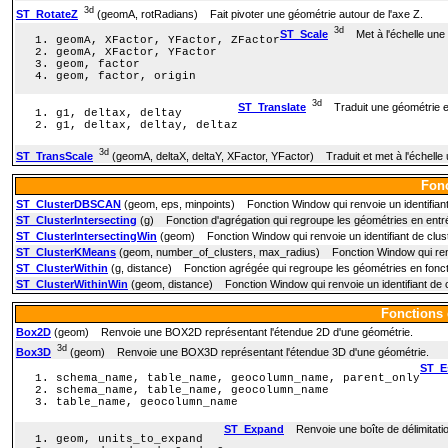
3d
ST_RotateZ
(geomA, rotRadians) Fait pivoter une géométrie autour de l'axe Z.
3d
ST_Scale
Met à l'échelle une 
geomA, XFactor, YFactor, ZFactor
geomA, XFactor, YFactor
geom, factor
geom, factor, origin
3d
ST_Translate
Traduit une géométrie e
g1, deltax, deltay
g1, deltax, deltay, deltaz
3d
ST_TransScale
(geomA, deltaX, deltaY, XFactor, YFactor) Traduit et met à l'échelle 
Fonc
ST_ClusterDBSCAN
(geom, eps, minpoints) Fonction Window qui renvoie un identifiant 
ST_ClusterIntersecting
(g) Fonction d'agrégation qui regroupe les géométries en ent
ST_ClusterIntersectingWin
(geom) Fonction Window qui renvoie un identifiant de clus
ST_ClusterKMeans
(geom, number_of_clusters, max_radius) Fonction Window qui renvoie
ST_ClusterWithin
(g, distance) Fonction agrégée qui regroupe les géométries en foncti
ST_ClusterWithinWin
(geom, distance) Fonction Window qui renvoie un identifiant de c
Fonctions 
Box2D
(geom) Renvoie une BOX2D représentant l'étendue 2D d'une géométrie.
3d
Box3D
(geom) Renvoie une BOX3D représentant l'étendue 3D d'une géométrie.
ST_E
schema_name, table_name, geocolumn_name, parent_only
schema_name, table_name, geocolumn_name
table_name, geocolumn_name
ST_Expand
Renvoie une boîte de délimitation
geom, units_to_expand