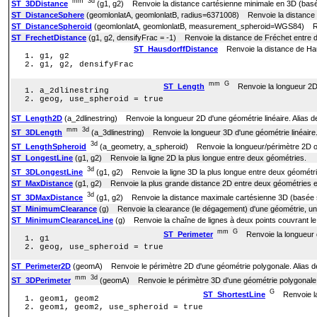
mm
3d
ST_3DDistance
(g1, g2) Renvoie la distance cartésienne minimale en 3D (basée 
ST_DistanceSphere
(geomlonlatA, geomlonlatB, radius=6371008) Renvoie la distance mi
ST_DistanceSpheroid
(geomlonlatA, geomlonlatB, measurement_spheroid=WGS84) Renvoie
ST_FrechetDistance
(g1, g2, densifyFrac = -1) Renvoie la distance de Fréchet entre 
ST_HausdorffDistance
Renvoie la distance de Hau
g1, g2
g1, g2, densifyFrac
mm
G
ST_Length
Renvoie la longueur 2D d
a_2dlinestring
geog, use_spheroid = true
ST_Length2D
(a_2dlinestring) Renvoie la longueur 2D d'une géométrie linéaire. Alias 
mm
3d
ST_3DLength
(a_3dlinestring) Renvoie la longueur 3D d'une géométrie linéaire
3d
ST_LengthSpheroid
(a_geometry, a_spheroid) Renvoie la longueur/périmètre 2D ou
ST_LongestLine
(g1, g2) Renvoie la ligne 2D la plus longue entre deux géométries.
3d
ST_3DLongestLine
(g1, g2) Renvoie la ligne 3D la plus longue entre deux géométr
ST_MaxDistance
(g1, g2) Renvoie la plus grande distance 2D entre deux géométries en
3d
ST_3DMaxDistance
(g1, g2) Renvoie la distance maximale cartésienne 3D (basée sur
ST_MinimumClearance
(g) Renvoie la clearance (le dégagement) d'une géométrie, un
ST_MinimumClearanceLine
(g) Renvoie la chaîne de lignes à deux points couvrant l
mm
G
ST_Perimeter
Renvoie la longueur de
g1
geog, use_spheroid = true
ST_Perimeter2D
(geomA) Renvoie le périmètre 2D d'une géométrie polygonale. Alias d
mm
3d
ST_3DPerimeter
(geomA) Renvoie le périmètre 3D d'une géométrie polygonale
G
ST_ShortestLine
Renvoie la 
geom1, geom2
geom1, geom2, use_spheroid = true