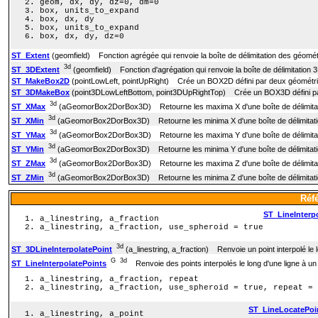
geom, dx, dy, dz=0, dm=0
box, units_to_expand
box, dx, dy
box, units_to_expand
box, dx, dy, dz=0
ST_Extent
(geomfield) Fonction agrégée qui renvoie la boîte de délimitation des géomét
3d
ST_3DExtent
(geomfield) Fonction d'agrégation qui renvoie la boîte de délimitation 
ST_MakeBox2D
(pointLowLeft, pointUpRight) Crée un BOX2D défini par deux géométri
ST_3DMakeBox
(point3DLowLeftBottom, point3DUpRightTop) Crée un BOX3D défini par
3d
ST_XMax
(aGeomorBox2DorBox3D) Retourne les maxima X d'une boîte de délimitati
3d
ST_XMin
(aGeomorBox2DorBox3D) Retourne les minima X d'une boîte de délimitatio
3d
ST_YMax
(aGeomorBox2DorBox3D) Retourne les maxima Y d'une boîte de délimitati
3d
ST_YMin
(aGeomorBox2DorBox3D) Retourne les minima Y d'une boîte de délimitatio
3d
ST_ZMax
(aGeomorBox2DorBox3D) Retourne les maxima Z d'une boîte de délimitati
3d
ST_ZMin
(aGeomorBox2DorBox3D) Retourne les minima Z d'une boîte de délimitatio
Réf
ST_LineInterp
a_linestring, a_fraction
a_linestring, a_fraction, use_spheroid = true
3d
ST_3DLineInterpolatePoint
(a_linestring, a_fraction) Renvoie un point interpolé le
G
3d
ST_LineInterpolatePoints
Renvoie des points interpolés le long d'une ligne à un i
a_linestring, a_fraction, repeat
a_linestring, a_fraction, use_spheroid = true, repeat = 
ST_LineLocatePoi
a_linestring, a_point