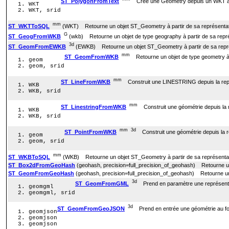
ST_PolygonFromText
Créé une Geometry depuis un WKT avec l
WKT
WKT, srid
mm
ST_WKTToSQL
(WKT) Retourne un objet ST_Geometry à partir de sa représentat
G
ST_GeogFromWKB
(wkb) Retourne un objet de type geography à partir de sa repr
3d
ST_GeomFromEWKB
(EWKB) Retourne un objet ST_Geometry à partir de sa représ
mm
ST_GeomFromWKB
Retourne un objet de type geometry à p
geom
geom, srid
mm
ST_LineFromWKB
Construit une LINESTRING depuis la repré
WKB
WKB, srid
mm
ST_LinestringFromWKB
Construit une géométrie depuis la r
WKB
WKB, srid
mm
3d
ST_PointFromWKB
Construit une géométrie depuis la r
geom
geom, srid
mm
ST_WKBToSQL
(WKB) Retourne un objet ST_Geometry à partir de sa représenta
ST_Box2dFromGeoHash
(geohash, precision=full_precision_of_geohash) Retourne 
ST_GeomFromGeoHash
(geohash, precision=full_precision_of_geohash) Retourne 
3d
ST_GeomFromGML
Prend en paramètre une représentat
geomgml
geomgml, srid
3d
ST_GeomFromGeoJSON
Prend en entrée une géométrie au for
geomjson
geomjson
geomjson