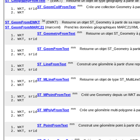
ST_GeographyFromText
(EWKT) Retourne un objet de type geography à partir de
mm
ST_GeomCollFromText
Crée une collection Geometry à partir
WKT, srid
WKT
3d
ST_GeomFromEWKT
(EWKT) Retourne un objet ST_Geometry à partir de sa représ
ST_GeomFromMARC21
(marcxml) Prend les données géographiques MARC21/XML en e
mm
ST_GeometryFromText
Retourne un objet ST_Geometry à par
WKT
WKT, srid
mm
ST_GeomFromText
Retourne un objet ST_Geometry à partir 
WKT
WKT, srid
mm
ST_LineFromText
Construit une géométrie à partir d'une rep
WKT
WKT, srid
mm
ST_MLineFromText
Retourne un objet de type ST_MultiLineSt
WKT, srid
WKT
mm
ST_MPointFromText
Créé une Geometry depuis un WKT avec le 
WKT, srid
WKT
mm
ST_MPolyFromText
Crée une géométrie multi-polygone à parti
WKT, srid
WKT
mm
ST_PointFromText
Construit une géométrie point à partir d'u
WKT
WKT, srid
mm