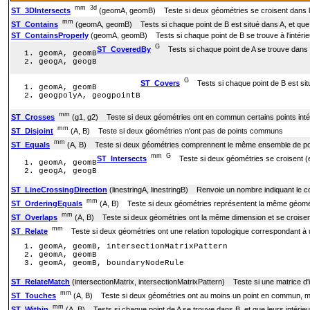
mm
3d
ST_3DIntersects
(geomA, geomB) Teste si deux géométries se croisent dans l'es
mm
ST_Contains
(geomA, geomB) Tests si chaque point de B est situé dans A, et que 
ST_ContainsProperly
(geomA, geomB) Tests si chaque point de B se trouve à l'intérie
G
ST_CoveredBy
Tests si chaque point de A se trouve dans
geomA, geomB
geogA, geogB
G
ST_Covers
Tests si chaque point de B est sit
geomA, geomB
geogpolyA, geogpointB
mm
ST_Crosses
(g1, g2) Teste si deux géométries ont en commun certains points inté
mm
ST_Disjoint
(A, B) Teste si deux géométries n'ont pas de points communs
mm
ST_Equals
(A, B) Teste si deux géométries comprennent le même ensemble de po
mm
G
ST_Intersects
Teste si deux géométries se croisent (e
geomA, geomB
geogA, geogB
ST_LineCrossingDirection
(linestringA, linestringB) Renvoie un nombre indiquant le 
mm
ST_OrderingEquals
(A, B) Teste si deux géométries représentent la même géométr
mm
ST_Overlaps
(A, B) Teste si deux géométries ont la même dimension et se croisent,
mm
ST_Relate
Teste si deux géométries ont une relation topologique correspondant à un 
geomA, geomB, intersectionMatrixPattern
geomA, geomB
geomA, geomB, boundaryNodeRule
ST_RelateMatch
(intersectionMatrix, intersectionMatrixPattern) Teste si une matrice d
mm
ST_Touches
(A, B) Teste si deux géométries ont au moins un point en commun, mai
mm
ST_Within
(A, B) Tests si chaque point de A se trouve dans B, et que leurs intéri