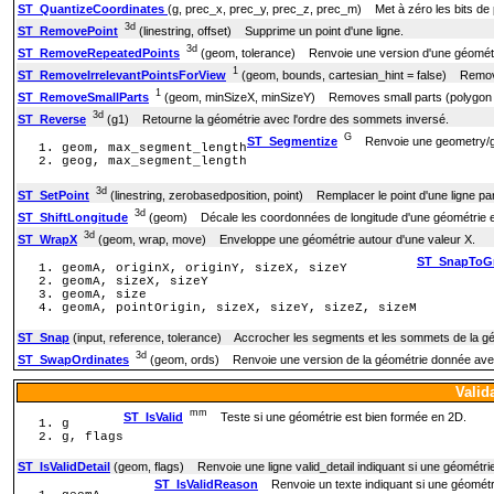
ST_QuantizeCoordinates
(g, prec_x, prec_y, prec_z, prec_m) Met à zéro les bits de
3d
ST_RemovePoint
(linestring, offset) Supprime un point d'une ligne.
3d
ST_RemoveRepeatedPoints
(geom, tolerance) Renvoie une version d'une géométrie
1
ST_RemoveIrrelevantPointsForView
(geom, bounds, cartesian_hint = false) Removes 
1
ST_RemoveSmallParts
(geom, minSizeX, minSizeY) Removes small parts (polygon rin
3d
ST_Reverse
(g1) Retourne la géométrie avec l'ordre des sommets inversé.
G
ST_Segmentize
Renvoie une geometry/ge
geom, max_segment_length
geog, max_segment_length
3d
ST_SetPoint
(linestring, zerobasedposition, point) Remplacer le point d'une ligne pa
3d
ST_ShiftLongitude
(geom) Décale les coordonnées de longitude d'une géométrie en
3d
ST_WrapX
(geom, wrap, move) Enveloppe une géométrie autour d'une valeur X.
ST_SnapToG
geomA, originX, originY, sizeX, sizeY
geomA, sizeX, sizeY
geomA, size
geomA, pointOrigin, sizeX, sizeY, sizeZ, sizeM
ST_Snap
(input, reference, tolerance) Accrocher les segments et les sommets de la g
3d
ST_SwapOrdinates
(geom, ords) Renvoie une version de la géométrie donnée avec
Valid
mm
ST_IsValid
Teste si une géométrie est bien formée en 2D.
g
g, flags
ST_IsValidDetail
(geom, flags) Renvoie une ligne valid_detail indiquant si une géométrie 
ST_IsValidReason
Renvoie un texte indiquant si une géométrie 