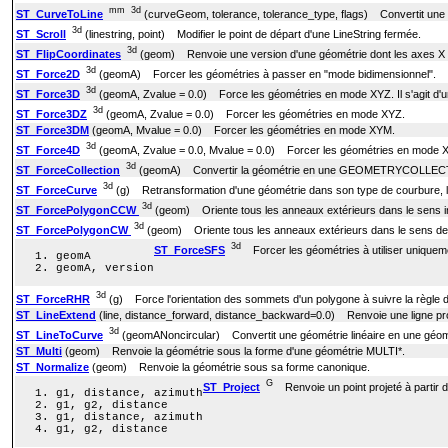
mm
3d
ST_CurveToLine
(curveGeom, tolerance, tolerance_type, flags) Convertit une 
3d
ST_Scroll
(linestring, point) Modifier le point de départ d'une LineString fermée.
3d
ST_FlipCoordinates
(geom) Renvoie une version d'une géométrie dont les axes X e
3d
ST_Force2D
(geomA) Forcer les géométries à passer en "mode bidimensionnel".
3d
ST_Force3D
(geomA, Zvalue = 0.0) Force les géométries en mode XYZ. Il s'agit d'
3d
ST_Force3DZ
(geomA, Zvalue = 0.0) Forcer les géométries en mode XYZ.
ST_Force3DM
(geomA, Mvalue = 0.0) Forcer les géométries en mode XYM.
3d
ST_Force4D
(geomA, Zvalue = 0.0, Mvalue = 0.0) Forcer les géométries en mode
3d
ST_ForceCollection
(geomA) Convertir la géométrie en une GEOMETRYCOLLEC
3d
ST_ForceCurve
(g) Retransformation d'une géométrie dans son type de courbure, l
3d
ST_ForcePolygonCCW
(geom) Oriente tous les anneaux extérieurs dans le sens inve
3d
ST_ForcePolygonCW
(geom) Oriente tous les anneaux extérieurs dans le sens des a
3d
ST_ForceSFS
Forcer les géométries à utiliser uniquem
geomA
geomA, version
3d
ST_ForceRHR
(g) Force l'orientation des sommets d'un polygone à suivre la règle de
ST_LineExtend
(line, distance_forward, distance_backward=0.0) Renvoie une ligne prolon
3d
ST_LineToCurve
(geomANoncircular) Convertit une géométrie linéaire en une géom
ST_Multi
(geom) Renvoie la géométrie sous la forme d'une géométrie MULTI*.
ST_Normalize
(geom) Renvoie la géométrie sous sa forme canonique.
G
ST_Project
Renvoie un point projeté à partir d'
g1, distance, azimuth
g1, g2, distance
g1, distance, azimuth
g1, g2, distance