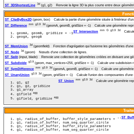
3d
ST_3DShortestLine
(g1, g2) Renvoie la ligne 3D la plus courte entre deux géométr
Foncti
ST_ClipByBox2D
(geom, box) Calcule la partie d'une géométrie située à l'intérieur d'un
mm
g3.9
3d
ST_Difference
(geomA, geomB, gridSize = -1) Calcule une géométrie représen
mm
G
g3.9
3d
ST_Intersection
Calcule 
geomA, geomB, gridSize = -1
geogA, geogB
3d
ST_MemUnion
(geomfield) Fonction d'agrégation qui fusionne les géométries d'une m
3d
ST_Node
(geom) Nœuds d'une collection de lignes.
ST_Split
(input, blade) Renvoie une collection de géométries créées en divisant une gé
g3.9
ST_Subdivide
(geom, max_vertices=256, gridSize = -1) Calcule une subdivision re
mm
g3.9
3d
ST_SymDifference
(geomA, geomB, gridSize = -1) Calcule une géométrie re
g3.9
3d
ST_UnaryUnion
(geom, gridSize = -1) Calcule l'union des composantes d'une 
mm
g3.9
3d
ST_Union
Calcule une géométrie repré
g1, g2
g1, g2, gridSize
g1_array
agg
g1field
agg
g1field, gridSize
Trait
ST_Buff
g1, radius_of_buffer, buffer_style_parameters = ''
g1, radius_of_buffer, num_seg_quarter_circle
g1, radius_of_buffer, buffer_style_parameters
g1, radius_of_buffer, num_seg_quarter_circle