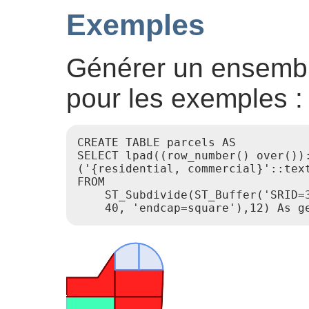
Exemples
Générer un ensemble
pour les exemples :
CREATE TABLE parcels AS

SELECT lpad((row_number() over()):
('{residential, commercial}'::text
FROM

    ST_Subdivide(ST_Buffer('SRID=