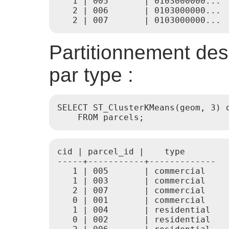
   1 | 005       | 0103000000...

   2 | 006       | 0103000000...

Partitionnement des
par type :
SELECT ST_ClusterKMeans(geom, 3) o
    FROM parcels;
cid | parcel_id |    type

-----+-----------+-------------

   1 | 005       | commercial

   1 | 003       | commercial

   2 | 007       | commercial

   0 | 001       | commercial

   1 | 004       | residential

   0 | 002       | residential
