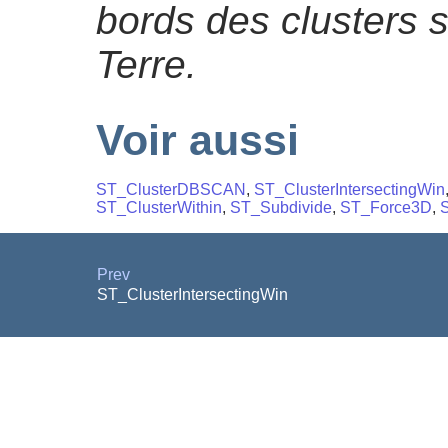
bords des clusters s
Terre.
Voir aussi
ST_ClusterDBSCAN
,
ST_ClusterIntersectingWin
ST_ClusterWithin
,
ST_Subdivide
,
ST_Force3D
,
Prev
ST_ClusterIntersectingWin