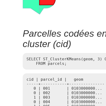
Parcelles codées e
cluster (cid)
SELECT ST_ClusterKMeans(geom, 3) O
    FROM parcels;
cid | parcel_id |   geom

-----+-----------+---------------

   0 | 001       | 0103000000...

   0 | 002       | 0103000000...

   1 | 003       | 0103000000...

   0 | 004       | 0103000000...
