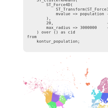
    ST_ClusterKMeans(

        ST_Force4D(

            ST_Transform(ST_Force3
            mvalue => population -
        ),

        20,                      -
        max_radius => 3000000    
    ) over () as cid

from

    kontur_population;
