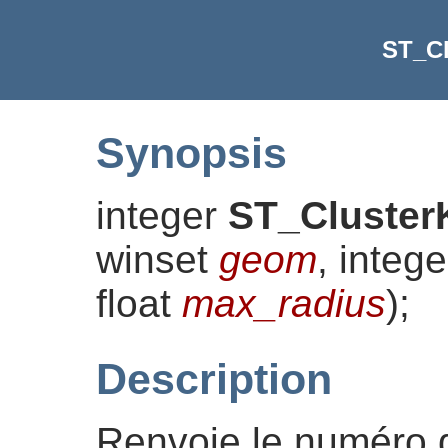
ST_C
Synopsis
integer
ST_Cluste
winset
geom
, integ
float
max_radius
)
;
Description
Renvoie le numéro 