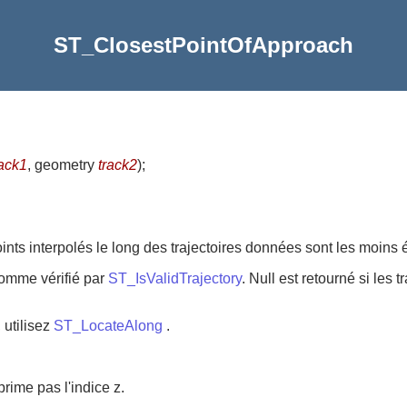
ST_ClosestPointOfApproach
rack1
, geometry
track2
)
;
ints interpolés le long des trajectoires données sont les moins 
comme vérifié par
ST_IsValidTrajectory
. Null est retourné si les
 utilisez
ST_LocateAlong
.
rime pas l'indice z.