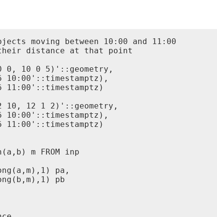
jects moving between 10:00 and 11:00

heir distance at that point

 0, 10 0 5)'::geometry,

 10:00'::timestamptz),

 11:00'::timestamptz)

 10, 12 1 2)'::geometry,

 10:00'::timestamptz),

 11:00'::timestamptz)

(a,b) m FROM inp

ng(a,m),1) pa,

ng(b,m),1) pb

ce,
