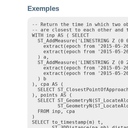
Exemples
-- Return the time in which two ob
-- are closest to each other and t
WITH inp AS ( SELECT

  ST_AddMeasure('LINESTRING Z (0 0
    extract(epoch from '2015-05-26
    extract(epoch from '2015-05-26
  ) a,

  ST_AddMeasure('LINESTRING Z (0 2
    extract(epoch from '2015-05-26
    extract(epoch from '2015-05-26
  ) b

), cpa AS (

  SELECT ST_ClosestPointOfApproach
), points AS (

  SELECT ST_GeometryN(ST_LocateAlo
         ST_GeometryN(ST_LocateAlo
  FROM inp, cpa

)

SELECT to_timestamp(m) t,

       ST_3DDistance(pa,pb) distan