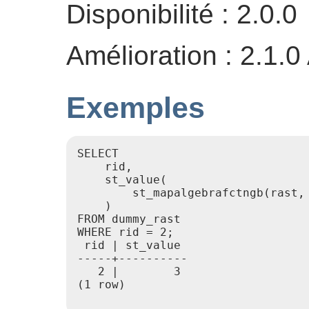
Disponibilité : 2.0.0
Amélioration : 2.1.0
Exemples
SELECT

    rid,

    st_value(

        st_mapalgebrafctngb(rast,
    )

FROM dummy_rast

WHERE rid = 2;

 rid | st_value

-----+----------

   2 |        3

(1 row)
