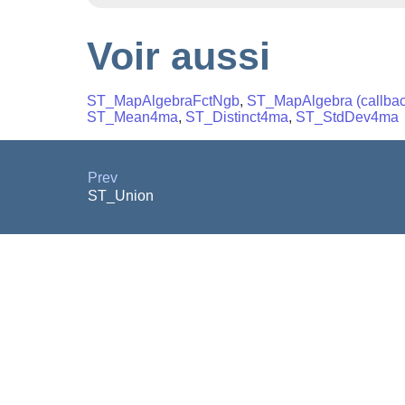
Voir aussi
ST_MapAlgebraFctNgb
,
ST_MapAlgebra (callback
ST_Mean4ma
,
ST_Distinct4ma
,
ST_StdDev4ma
Prev
ST_Union