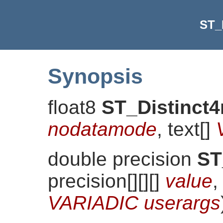
ST_
Synopsis
float8
ST_Distinct
nodatamode
, text[]
double precision
ST
precision[][][]
value
,
VARIADIC userargs