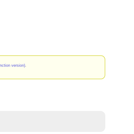
ction version)
.