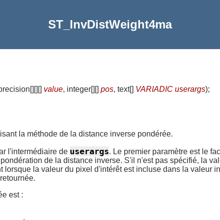
ST_InvDistWeight4ma
recision[][][]
value
, integer[][]
pos
, text[]
VARIADIC userargs
)
;
lisant la méthode de la distance inverse pondérée.
userargs
ar l'intermédiaire de
. Le premier paramètre est le fa
 pondération de la distance inverse. S'il n'est pas spécifié, la v
rsque la valeur du pixel d'intérêt est incluse dans la valeur int
 retournée.
e est :