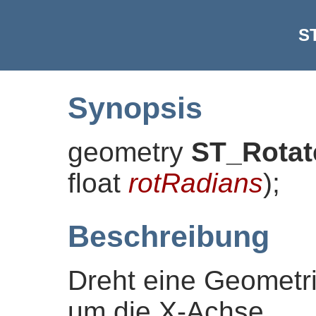
S
Synopsis
geometry
ST_Rotat
float
rotRadians
)
;
Beschreibung
Dreht eine Geometr
um die X-Achse.