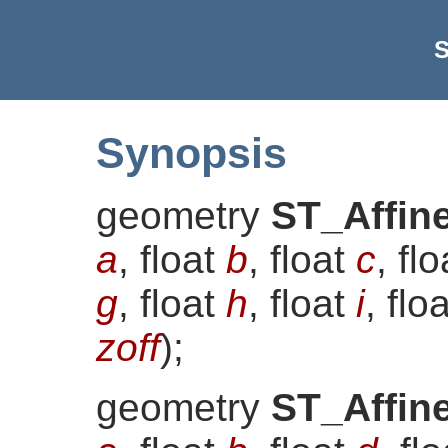
S
Synopsis
geometry
ST_Affin
a
, float
b
, float
c
, fl
g
, float
h
, float
i
, flo
zoff
)
;
geometry
ST_Affin