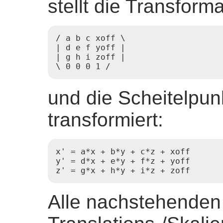
stellt die Transform
/ a b c xoff \

| d e f yoff |

| g h i zoff |

\ 0 0 0 1 /
und die Scheitelpun
transformiert:
x' = a*x + b*y + c*z + xoff

y' = d*x + e*y + f*z + yoff

z' = g*x + h*y + i*z + zoff
Alle nachstehenden