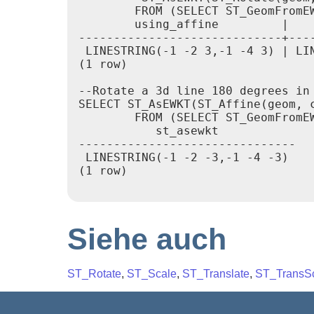
        FROM (SELECT ST_GeomFromEW
        using_affine         |    
-----------------------------+----
 LINESTRING(-1 -2 3,-1 -4 3) | LIN
(1 row)

--Rotate a 3d line 180 degrees in 
SELECT ST_AsEWKT(ST_Affine(geom, 
        FROM (SELECT ST_GeomFromEW
           st_asewkt

-------------------------------

 LINESTRING(-1 -2 -3,-1 -4 -3)

(1 row)

Siehe auch
ST_Rotate
,
ST_Scale
,
ST_Translate
,
ST_TransS