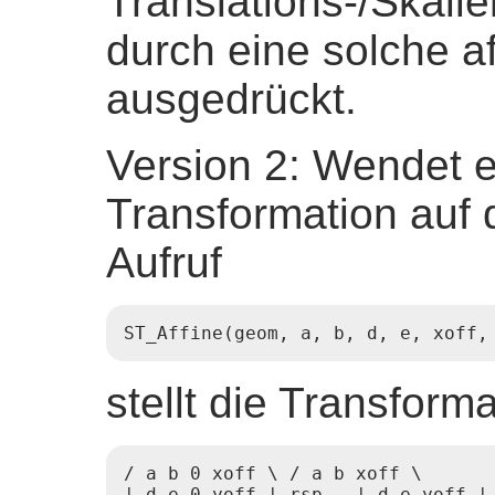
Translations-/Skali
durch eine solche a
ausgedrückt.
Version 2: Wendet e
Transformation auf 
Aufruf
ST_Affine(geom, a, b, d, e, xoff,
stellt die Transform
/ a b 0 xoff \ / a b xoff \

| d e 0 yoff | rsp.  | d e yoff |
