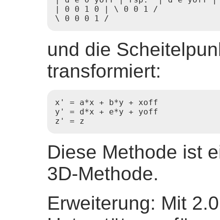
| 0 0 1 0 | \ 0 0 1 /

\ 0 0 0 1 /
und die Scheitelpun
transformiert:
x' = a*x + b*y + xoff

y' = d*x + e*y + yoff

z' = z 
Diese Methode ist ei
3D-Methode.
Erweiterung: Mit 2.