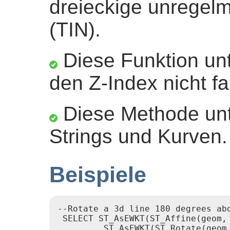
dreieckige unregel
(TIN).
Diese Funktion unt
den Z-Index nicht fa
Diese Methode unte
Strings und Kurven.
Beispiele
--Rotate a 3d line 180 degrees ab
 SELECT ST_AsEWKT(ST_Affine(geom,
         ST_AsEWKT(ST_Rotate(geom,