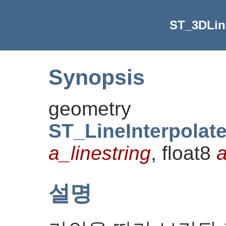
ST_3DLine
Synopsis
geometry
ST_LineInterpolat
a_linestring
, float8
a
설명