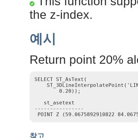
This function suppo
the z-index.
예시
Return point 20% al
SELECT ST_AsText(

    ST_3DLineInterpolatePoint('LIN
        0.20));

   st_asetext

----------------

참고