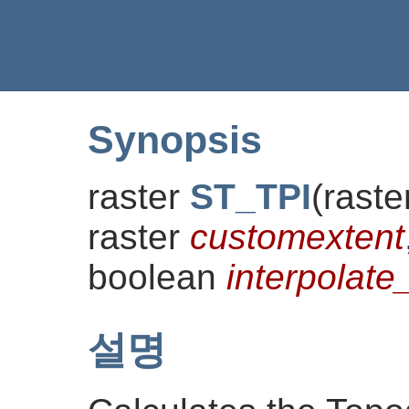
Synopsis
raster
ST_TPI
(
raste
raster
customextent
boolean
interpola
설명