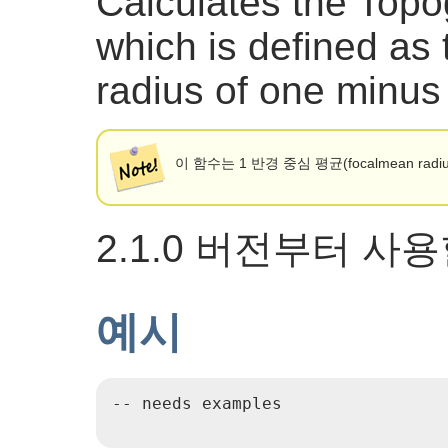
Calculates the Topo
which is defined as 
radius of one minus 
이 함수는 1 반경 중심 평균(focalmean radi
2.1.0 버전부터 사
예시
-- needs examples
