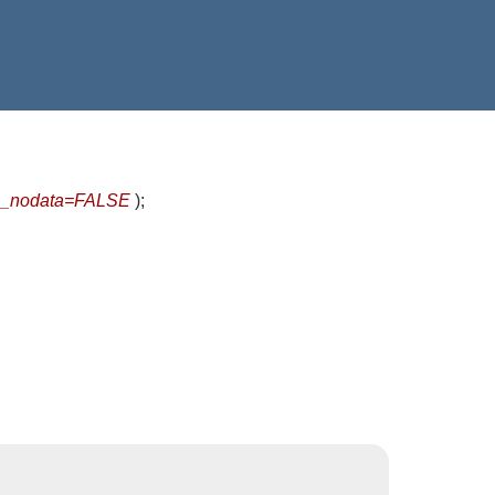
te_nodata=FALSE
)
;