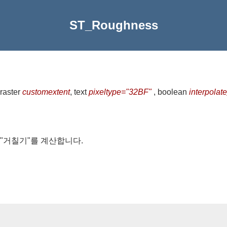
ST_Roughness
 raster
customextent
, text
pixeltype="32BF"
, boolean
interpola
 "거칠기"를 계산합니다.