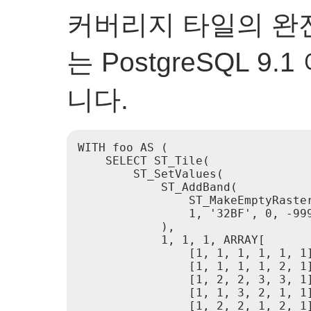
커버리지 타일의 완전
는 PostgreSQL 
니다.
WITH foo AS (

    SELECT ST_Tile(

        ST_SetValues(

            ST_AddBand(

                ST_MakeEmptyRaster
                1, '32BF', 0, -999
            ),

            1, 1, 1, ARRAY[

                [1, 1, 1, 1, 1, 1]
                [1, 1, 1, 1, 2, 1]
                [1, 2, 2, 3, 3, 1]
                [1, 1, 3, 2, 1, 1]
                [1, 2, 2, 1, 2, 1]