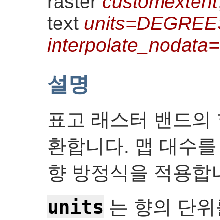
raster
customextent
text
units=DEGREE
interpolate_nodat
설명
표고 래스터 밴드의 
환합니다. 맵 대수를
향 방정식을 적용합
units
는 향의 단위