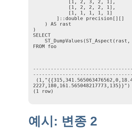
            [1, 2, 3, 2, 1],

            [1, 2, 2, 2, 1],

            [1, 1, 1, 1, 1]

        ]::double precision[][]

    ) AS rast

)

SELECT

    ST_DumpValues(ST_Aspect(rast, 
FROM foo

                                 
---------------------------------
----------------------------------
 (1,"{{315,341.565063476562,0,18.
2227,180,161.565048217773,135}}")

(1 row)

예시: 변종 2