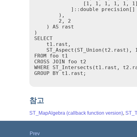
                [1, 1, 1, 1, 1, 1]
            ]::double precision[]

        ),

        2, 2

    ) AS rast

)

SELECT

    t1.rast,

    ST_Aspect(ST_Union(t2.rast), 1
FROM foo t1

CROSS JOIN foo t2

WHERE ST_Intersects(t1.rast, t2.ra
GROUP BY t1.rast;

참고
ST_MapAlgebra (callback function version)
,
ST_T
Prev