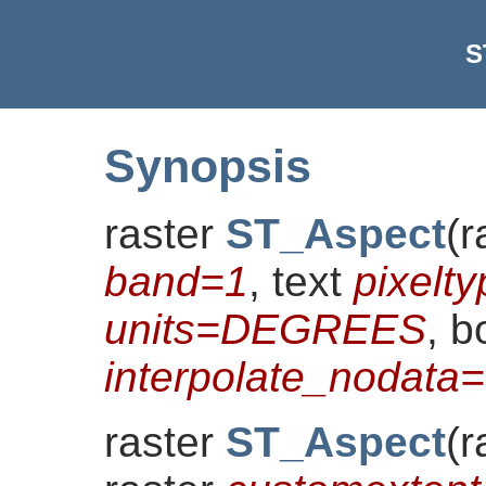
S
Synopsis
raster
ST_Aspect
(
r
band=1
, text
pixelt
units=DEGREES
, b
interpolate_nodat
raster
ST_Aspect
(
r