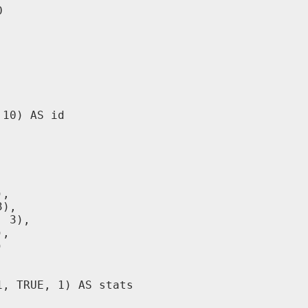


10) AS id

,

),

 3),

,



, TRUE, 1) AS stats
