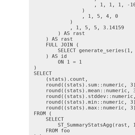
                    , 1, 1, 1, -10
                )

                , 1, 5, 4, 0

            )

            , 1, 5, 5, 3.14159

        ) AS rast

    ) AS rast

    FULL JOIN (

        SELECT generate_series(1, 
    ) AS id

        ON 1 = 1

)

SELECT

    (stats).count,

    round((stats).sum::numeric, 3)
    round((stats).mean::numeric, 3
    round((stats).stddev::numeric,
    round((stats).min::numeric, 3)
    round((stats).max::numeric, 3)
FROM (

    SELECT

        ST_SummaryStatsAgg(rast, 1
    FROM foo
