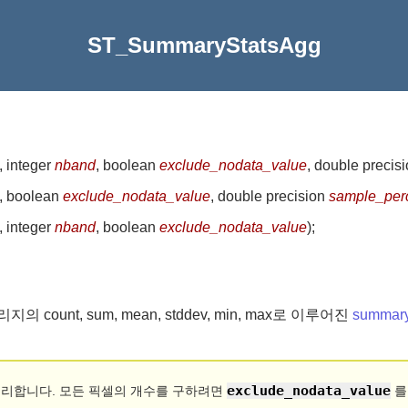
ST_SummaryStatsAgg
, integer
nband
, boolean
exclude_nodata_value
, double precis
, boolean
exclude_nodata_value
, double precision
sample_per
, integer
nband
, boolean
exclude_nodata_value
)
;
unt, sum, mean, stddev, min, max로 이루어진
summary
exclude_nodata_value
처리합니다. 모든 픽셀의 개수를 구하려면
를