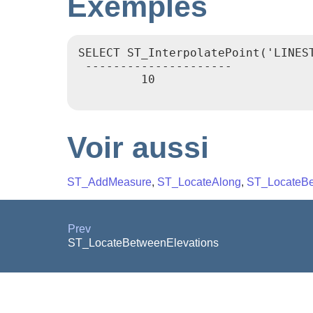
Exemples
SELECT ST_InterpolatePoint('LINEST
 ---------------------

         10

Voir aussi
ST_AddMeasure
,
ST_LocateAlong
,
ST_LocateB
Prev
ST_LocateBetweenElevations