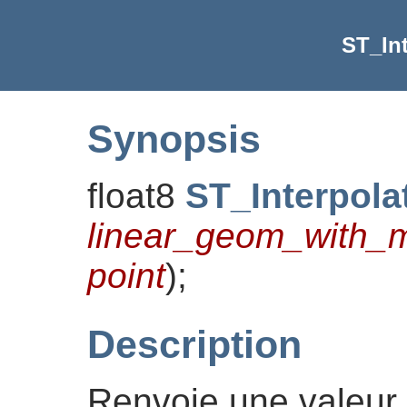
ST_Int
Synopsis
float8
ST_Interpola
linear_geom_with_
point
)
;
Description
Renvoie une valeur