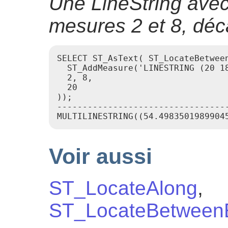
Une LineString avec 
mesures 2 et 8, déc
SELECT ST_AsText( ST_LocateBetween
  ST_AddMeasure('LINESTRING (20 18
  2, 8,

  20

));

----------------------------------
Voir aussi
ST_LocateAlong
,
ST_LocateBetweenE