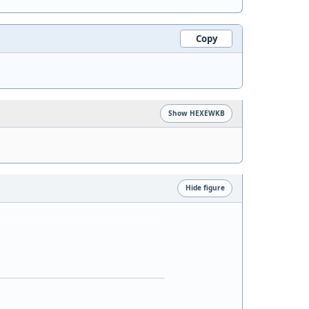
Copy
Show HEXEWKB
Hide figure