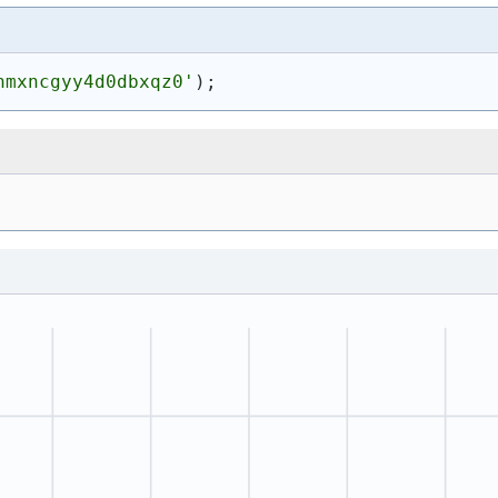
nmxncgyy4d0dbxqz0'
)
;