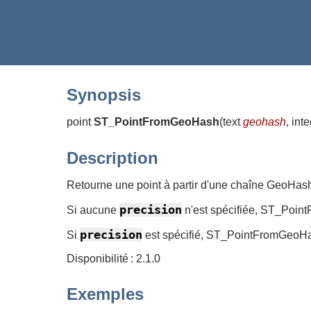
Synopsis
point
ST_PointFromGeoHash
(
text
geohash
, int
Description
Retourne une point à partir d'une chaîne GeoHash
precision
Si aucune
n'est spécifiée, ST_Point
precision
Si
est spécifié, ST_PointFromGeoHash
Disponibilité : 2.1.0
Exemples