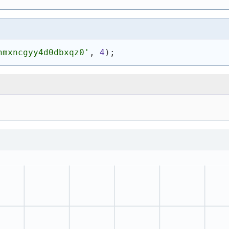
nmxncgyy4d0dbxqz0'
, 
4
)
;