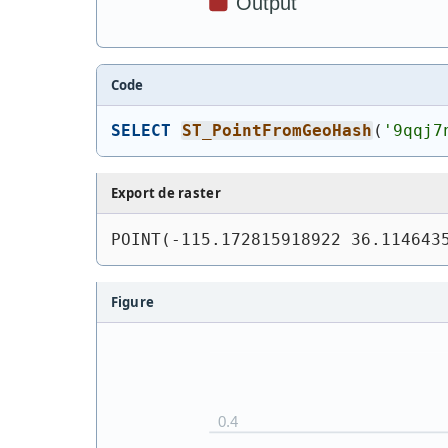
Code
SELECT
ST_PointFromGeoHash
(
'9qqj7
Export de raster
POINT(-115.172815918922 36.114643
Figure