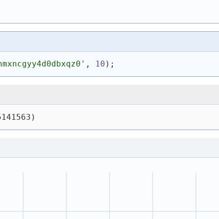
nmxncgyy4d0dbxqz0'
, 
10
)
;
5141563)