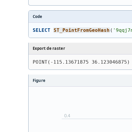
Code
SELECT
ST_PointFromGeoHash
(
'9qqj7
Export de raster
POINT(-115.13671875 36.123046875)
Figure