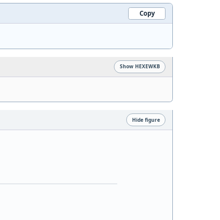
Copy
Show HEXEWKB
Hide figure