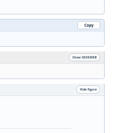
Copy
Show HEXEWKB
Hide figure