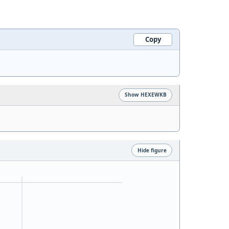
Copy
Show HEXEWKB
Hide figure