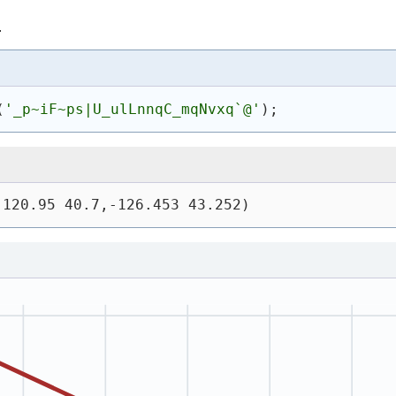
.
(
'_p~iF~ps|U_ulLnnqC_mqNvxq`@'
)
;
-120.95 40.7,-126.453 43.252)