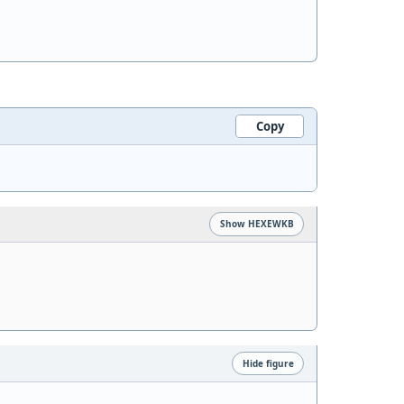
Copy
Show HEXEWKB
Hide figure