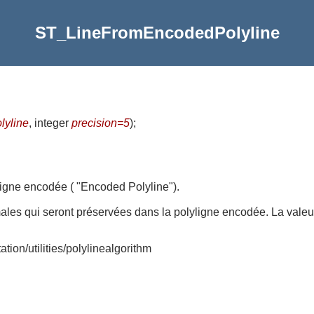
ST_LineFromEncodedPolyline
lyline
, integer
precision=5
)
;
ligne encodée ( "Encoded Polyline").
ales qui seront préservées dans la polyligne encodée. La valeu
ion/utilities/polylinealgorithm