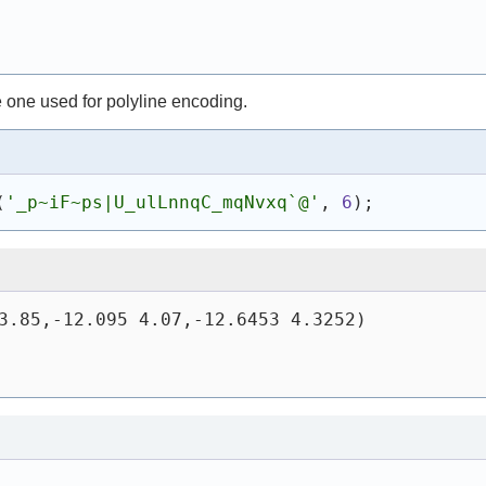
e one used for polyline encoding.
(
'_p~iF~ps|U_ulLnnqC_mqNvxq`@'
, 
6
)
;
3.85,-12.095 4.07,-12.6453 4.3252)