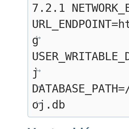
7.2.1 NETWORK_E
URL_ENDPOINT=h
g 
USER_WRITABLE_
j 
DATABASE_PATH=
oj.db