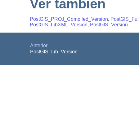
Ver también
PostGIS_PROJ_Compiled_Version
,
PostGIS_Ful
PostGIS_LibXML_Version
,
PostGIS_Version
Anterior
PostGIS_Lib_Version