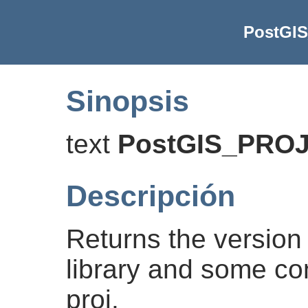
PostGI
Sinopsis
text
PostGIS_PROJ
Descripción
Returns the versio
library and some con
proj.