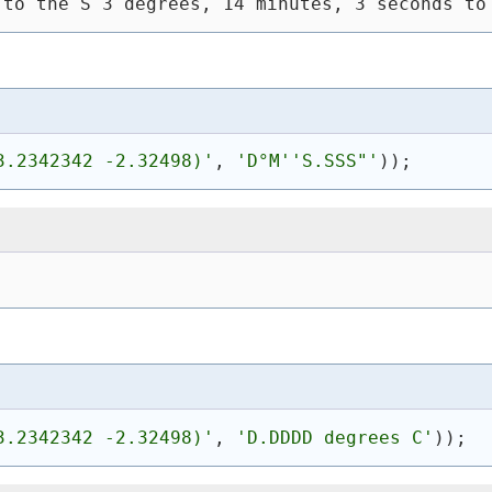
 to the S 3 degrees, 14 minutes, 3 seconds to
3.2342342 -2.32498)'
, 
'D°M''S.SSS"'
)
)
;
3.2342342 -2.32498)'
, 
'D.DDDD degrees C'
)
)
;