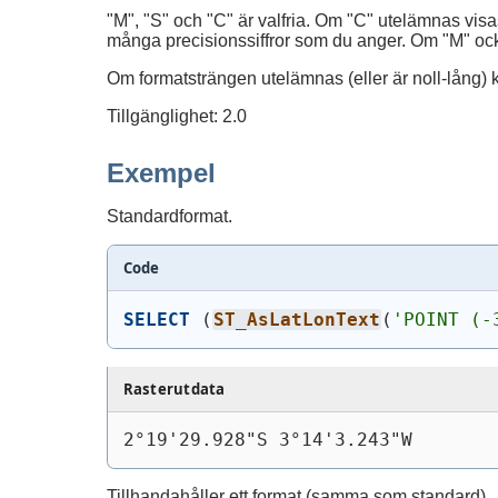
"M", "S" och "C" är valfria. Om "C" utelämnas vis
många precisionssiffror som du anger. Om "M" oc
Om formatsträngen utelämnas (eller är noll-lång)
Tillgänglighet: 2.0
Exempel
Standardformat.
Code
SELECT
(
ST_AsLatLonText
(
'POINT (-
Rasterutdata
2°19'29.928"S 3°14'3.243"W
Tillhandahåller ett format (samma som standard).