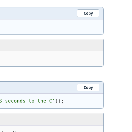
Copy
Copy
S seconds to the C'
)
)
;