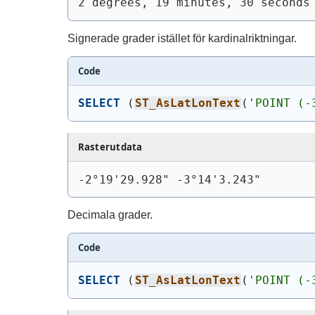
2 degrees, 19 minutes, 30 seconds
Signerade grader istället för kardinalriktningar.
Code
SELECT
(
ST_AsLatLonText
(
'POINT (-
Rasterutdata
-2°19'29.928" -3°14'3.243"
Decimala grader.
Code
SELECT
(
ST_AsLatLonText
(
'POINT (-