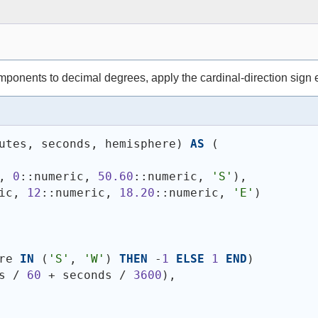
onents to decimal degrees, apply the cardinal-direction sign ex
utes, seconds, hemisphere
)
AS
(
, 
0
::numeric, 
50.60
::numeric, 
'S'
)
,
ic, 
12
::numeric, 
18.20
::numeric, 
'E'
)
re 
IN
(
'S'
, 
'W'
)
THEN
 -
1
ELSE
1
END
)
s / 
60
 + seconds / 
3600
)
,