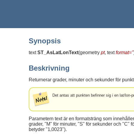
Synopsis
text
ST_AsLatLonText
(
geometry
pt
, text
format=''
Beskrivning
Returnerar grader, minuter och sekunder för punkt
Det antas att punkten befinner sig i en lat/lon-pro
Parametern text är en formatsträng som innehåller
grader, "M" för minuter, "S" för sekunder och "C
betyder "1,0023").