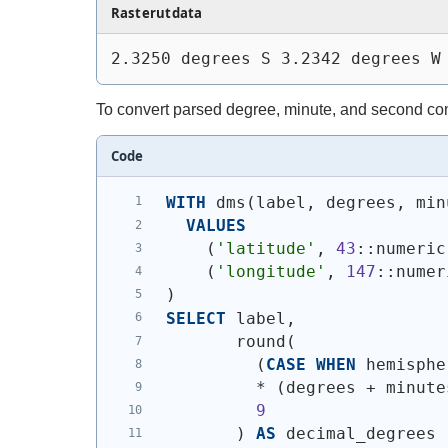
Rasterutdata
2.3250 degrees S 3.2342 degrees W
To convert parsed degree, minute, and second comp
Code
WITH
 dms
(
label, degrees, min
VALUES
(
'latitude'
, 
43
::numeric
(
'longitude'
, 
147
::numer
)
SELECT
 label,
       round
(
(
CASE
WHEN
 hemisphe
         * 
(
degrees + minute
9
)
AS
 decimal_degrees