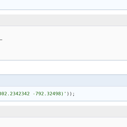
─
302.2342342 -792.32498)'
)
)
;