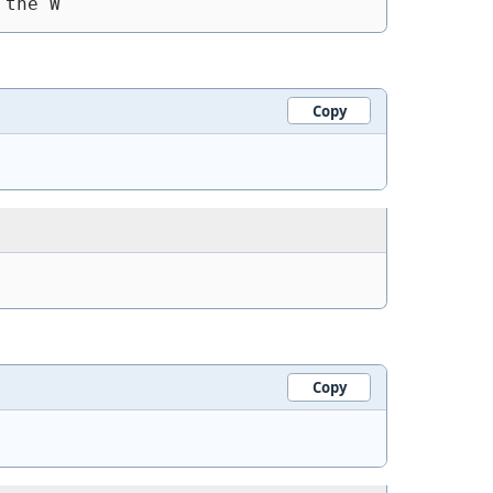
 the W
Copy
Copy