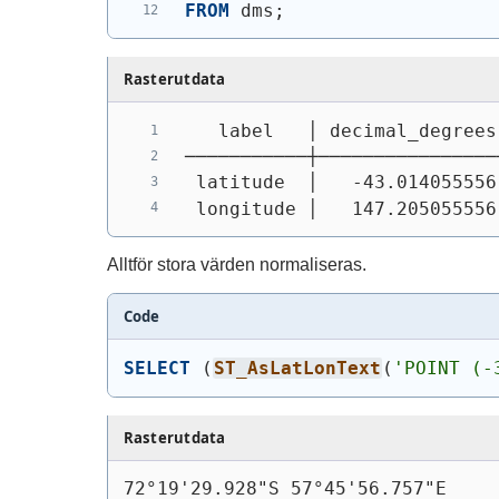
FROM
 dms;
Rasterutdata
   label   │ decimal_degrees
───────────┼────────────────
 latitude  │   -43.014055556
 longitude │   147.205055556
Alltför stora värden normaliseras.
Code
SELECT
(
ST_AsLatLonText
(
'POINT (-
Rasterutdata
72°19'29.928"S 57°45'56.757"E