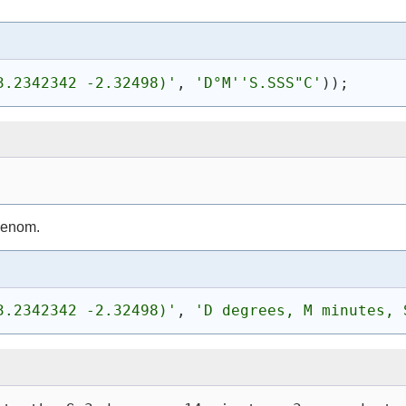
3.2342342 -2.32498)'
, 
'D°M''S.SSS"C'
)
)
;
genom.
3.2342342 -2.32498)'
, 
'D degrees, M minutes, 