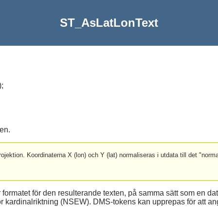
ST_AsLatLonText
)
;
en.
jektion. Koordinaterna X (lon) och Y (lat) normaliseras i utdata till det "normala" 
 formatet för den resulterande texten, på samma sätt som en dat
" för kardinalriktning (NSEW). DMS-tokens kan upprepas för att