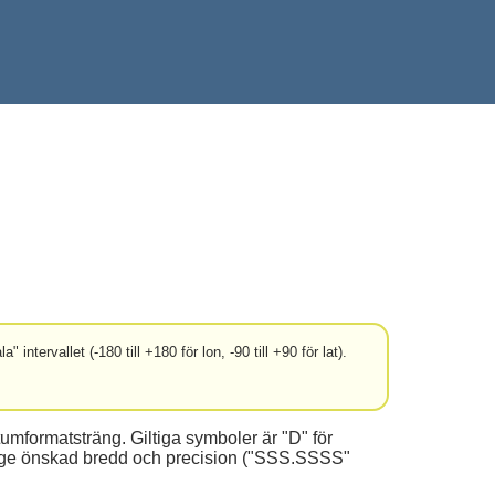
intervallet (-180 till +180 för lon, -90 till +90 för lat).
umformatsträng. Giltiga symboler är "D" för
 ange önskad bredd och precision ("SSS.SSSS"