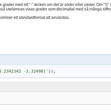
as grader med ett "-"-tecken om det är söder eller väster. Om "
kså utelämnas visas grader som decimaltal med så många siffro
 kommer ett standardformat att användas.
3.2342342 -2.32498)'
)
)
;