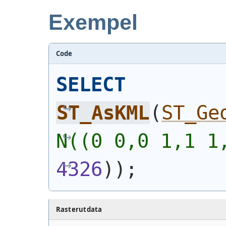
Exempel
Code
SELECT
ST_AsKML
(
ST_Ge
N((0 0,0 1,1 1
4326
)
)
;
Rasterutdata