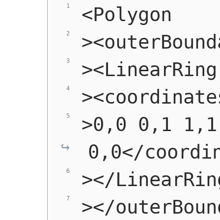
<Polygon
><outerBound
><LinearRing
><coordinate
>0,0 0,1 1,1 
0,0</coordi
></LinearRin
></outerBoun