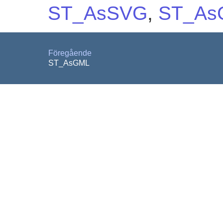
ST_AsSVG
,
ST_As
Föregående
ST_AsGML