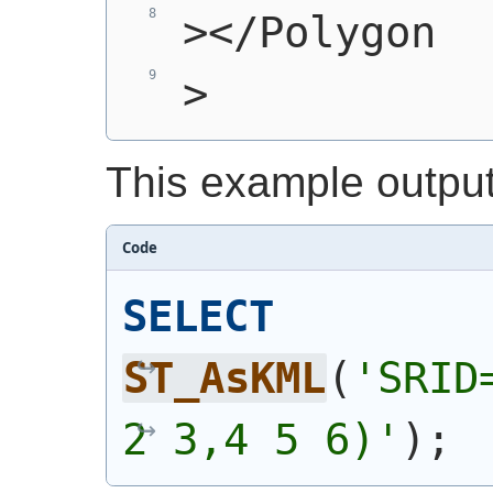
></Polygon
>
This example output
Code
SELECT
ST_AsKML
(
'SRID
2 3,4 5 6)'
)
;