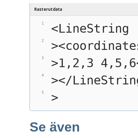
Rasterutdata
<LineString
><coordinate
>1,2,3 4,5,6
></LineStrin
>
Se även