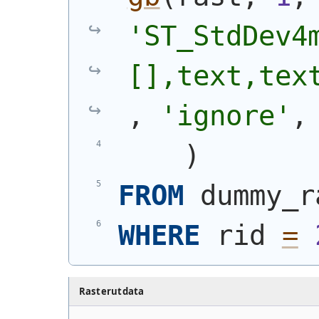
'ST_StdDev4
[],text,tex
, 
'ignore'
,
)
FROM
 dummy_r
WHERE
 rid 
=
Rasterutdata