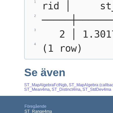
rid │     st
─────┼──────
   2 │ 1.301
(1 row)
Se även
ST_MapAlgebraFctNgb
,
ST_MapAlgebra (callback
ST_Mean4ma
,
ST_Distinct4ma
,
ST_StdDev4ma
Föregående
ST_Range4ma