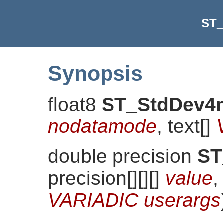
ST_
Synopsis
float8
ST_StdDev4
nodatamode
, text[]
double precision
ST
precision[][][]
value
,
VARIADIC userargs