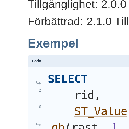
Tillgänglighet: 2.0.0
Förbättrad: 2.1.0 Til
Exempel
Code
SELECT
    rid,
ST_Value
gb
(
rast, 
1
,