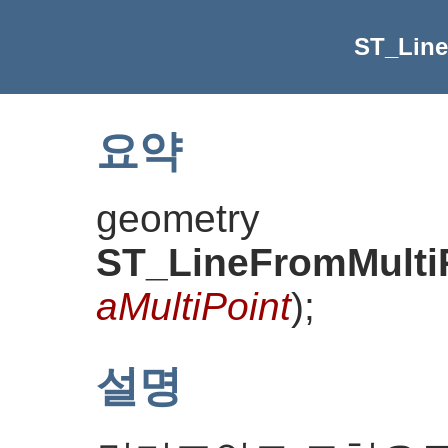
ST_Line
요약
geometry
ST_LineFromMulti
aMultiPoint
)
;
설명