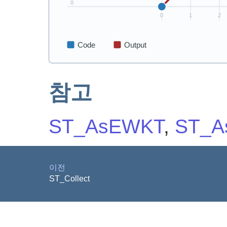
참고
ST_AsEWKT
,
ST_A
이전
ST_Collect