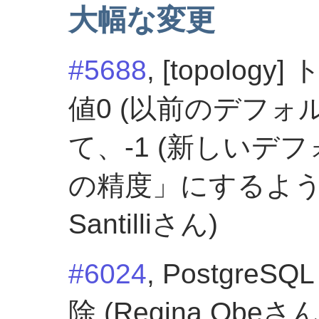
大幅な変更
#5688
, [topol
値0 (以前のデフォ
て、-1 (新しいデ
の精度」にするように
Santilliさん)
#6024
, Postgre
除 (Regina Obeさん