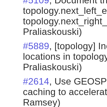
#5109
, Document t
topology.next_left_
topology.next_right_
Praliaskouski)
#5889
, [topology] I
locations in topology
Praliaskouski)
#2614
, Use GEOSP
caching to accelera
Ramsey)