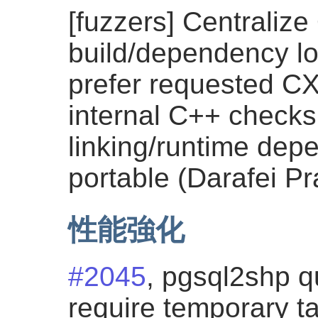
[fuzzers] Centraliz
build/dependency lo
prefer requested CX
internal C++ checks
linking/runtime de
portable (Darafei Pr
性能強化
#2045
, pgsql2shp 
require temporary ta