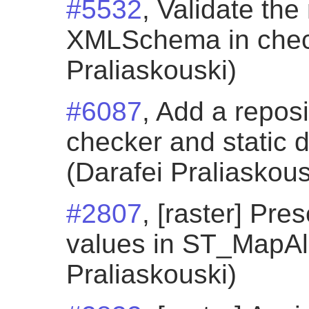
#5532
, Validate th
XMLSchema in check
Praliaskouski)
#6087
, Add a repos
checker and static 
(Darafei Praliaskous
#2807
, [raster] Pr
values in ST_MapAl
Praliaskouski)