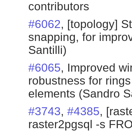
contributors
#6062
, [topology] S
snapping, for impro
Santilli)
#6065
, Improved wi
robustness for ring
elements (Sandro San
#3743
,
#4385
, [ras
raster2pgsql -s F