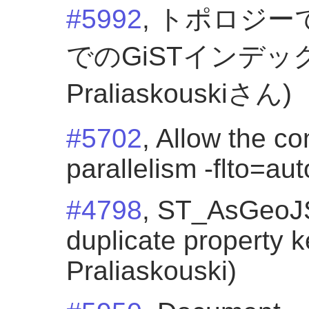
#5992
, トポロジ
でのGiSTインデックス
Praliaskouskiさん)
#5702
, Allow the co
parallelism -flto=au
#4798
, ST_AsGeoJ
duplicate property k
Praliaskouski)