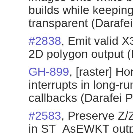
builds while keepi
transparent (Darafei
#2838
, Emit valid 
2D polygon output (
GH-899
, [raster] 
interrupts in long-
callbacks (Darafei P
#2583
, Preserve Z/
in ST_AsEWKT outpu