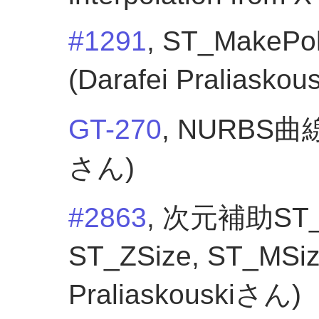
#1291
, ST_Mak
(Darafei Praliasko
GT-270
, NURBS曲線の
さん)
#2863
, 次元補助ST_X
ST_ZSize, ST_MSi
Praliaskouskiさん)