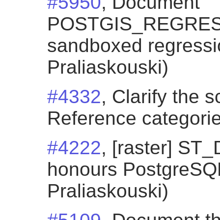
#5950
, Document
POSTGIS_REGRES
sandboxed regressio
Praliaskouski)
#4332
, Clarify the 
Reference categorie
#4222
, [raster] S
honours PostgreSQL 
Praliaskouski)