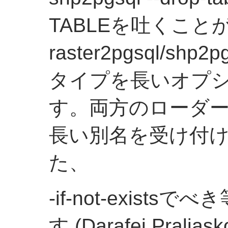
TABLEを吐くこと
raster2pgsql/s
タイプを長いオプ
す。両方のローダ
長い別名を受け付
た、
-if-not-exis
す (Darafei Pralia