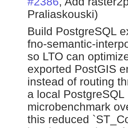
#2386
, Add raster2
Praliaskouski)
Build PostgreSQL ex
fno-semantic-interpo
so LTO can optimiz
exported PostGIS ent
instead of routing t
a local PostgreSQL
microbenchmark ove
this reduced `ST_Co