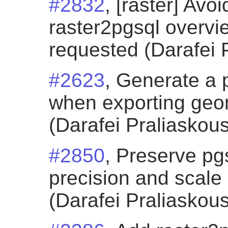
#2832
, [raster] Avo
raster2pgsql overvi
requested (Darafei 
#2623
, Generate a 
when exporting geom
(Darafei Praliaskous
#2850
, Preserve p
precision and scale
(Darafei Praliaskous