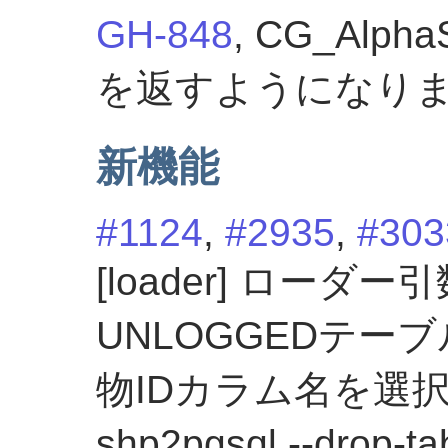
GH-848
, CG_Al
を返すようになりました 
新機能
#1124
,
#2935
,
#303
[loader] ローダー
UNLOGGEDテ
物IDカラム名を選
shp2pgsql --dr