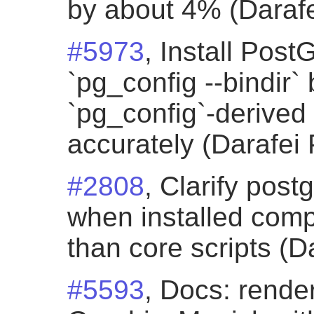
by about 4% (Darafe
#5973
, Install PostG
`pg_config --bindir
`pg_config`-derived 
accurately (Darafei 
#2808
, Clarify post
when installed comp
than core scripts (D
#5593
, Docs: rende