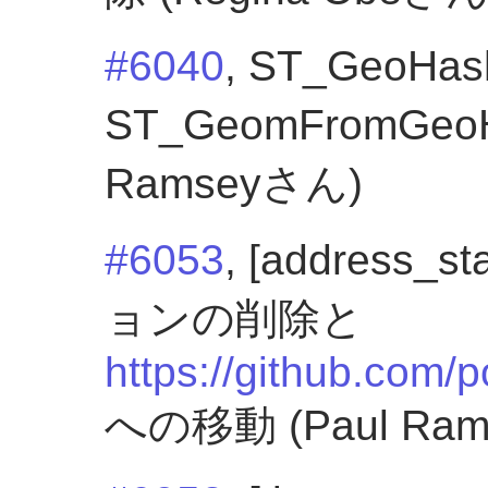
#6040
, ST_GeoHa
ST_GeomFromGeo
Ramseyさん)
#6053
, [address_
ョンの削除と
https://github.com/
への移動 (Paul Ra