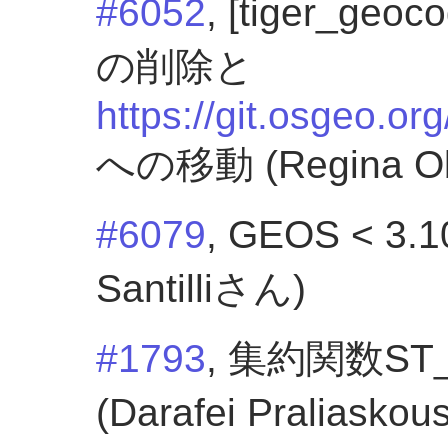
#6052
, [tiger_g
の削除と
https://git.osgeo.or
への移動 (Regina 
#6079
, GEOS < 3
Santilliさん)
#1793
, 集約関数ST_
(Darafei Praliasko