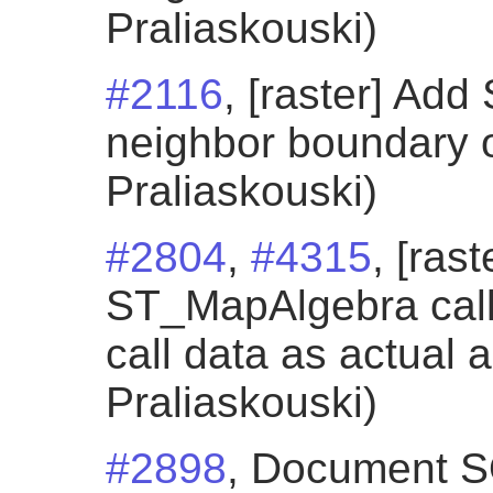
Praliaskouski)
#2116
, [raster] Ad
neighbor boundary o
Praliaskouski)
#2804
,
#4315
, [ras
ST_MapAlgebra call
call data as actual 
Praliaskouski)
#2898
, Document SQ