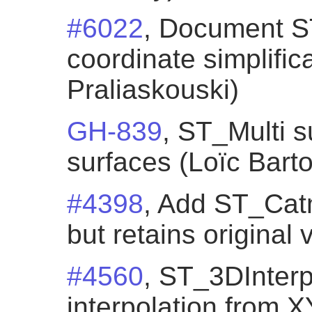
#6022
, Document 
coordinate simplific
Praliaskouski)
GH-839
, ST_Multi s
surfaces (Loïc Bartol
#4398
, Add ST_Cat
but retains original
#4560
, ST_3DInterp
interpolation from 