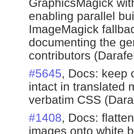
GraphicsMagick with
enabling parallel bu
ImageMagick fallba
documenting the gen
contributors (Darafe
#5645
, Docs: keep 
intact in translated
verbatim CSS (Daraf
#1408
, Docs: flatt
images onto white 