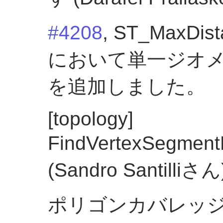
#4208
, ST_MaxDis
において単一ジオ
を追加しました。
[topology]
FindVertexSegmen
(Sandro Santilliさん
ポリゴンカバレッ