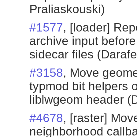
Praliaskouski)
#1577
, [loader] Rep
archive input before
sidecar files (Darafe
#3158
, Move geome
typmod bit helpers o
liblwgeom header (D
#4678
, [raster] M
neighborhood callba