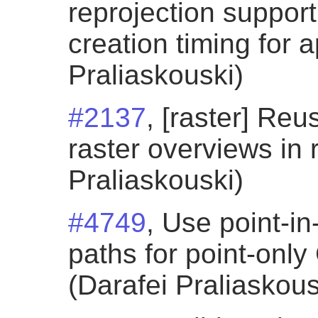
reprojection support
creation timing for 
Praliaskouski)
#2137
, [raster] Re
raster overviews in 
Praliaskouski)
#4749
, Use point-in
paths for point-onl
(Darafei Praliaskous